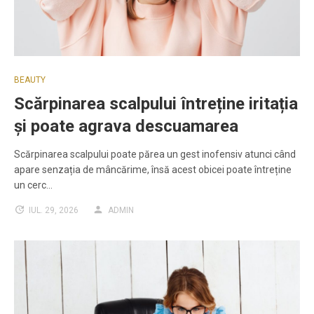
BEAUTY
Scărpinarea scalpului întreține iritația
și poate agrava descuamarea
Scărpinarea scalpului poate părea un gest inofensiv atunci când
apare senzația de mâncărime, însă acest obicei poate întreține
un cerc…
IUL. 29, 2026
ADMIN