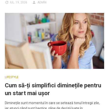
IUL. 19, 2026
ADMIN
LIFESTYLE
Cum să-ți simplifici diminețile pentru
un start mai ușor
Diminețile sunt momentul în care se setează tonul întregii zile,
iar atunci când sunt haotice, pline de decizii luate în…