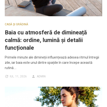
CASĂ ȘI GRĂDINĂ
Baia cu atmosferă de dimineață
calmă: ordine, lumină și detalii
funcționale
Primele minute ale dimineții influențează adesea ritmul întregii
zile, iar baia este unul dintre spațiile în care începe această
rutină.…
IUL. 11, 2026
ADMIN