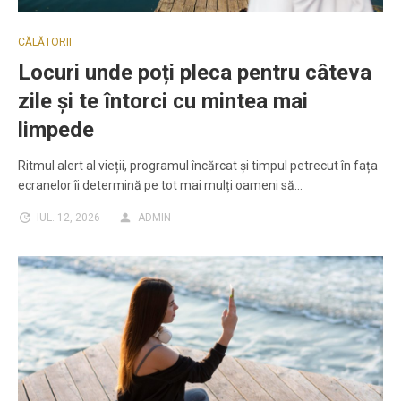
CĂLĂTORII
Locuri unde poți pleca pentru câteva
zile și te întorci cu mintea mai
limpede
Ritmul alert al vieții, programul încărcat și timpul petrecut în fața
ecranelor îi determină pe tot mai mulți oameni să…
IUL. 12, 2026
ADMIN