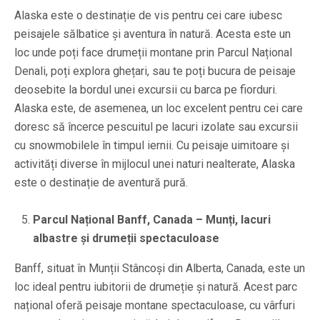
Alaska este o destinație de vis pentru cei care iubesc
peisajele sălbatice și aventura în natură. Acesta este un
loc unde poți face drumeții montane prin Parcul Național
Denali, poți explora ghețari, sau te poți bucura de peisaje
deosebite la bordul unei excursii cu barca pe fiorduri.
Alaska este, de asemenea, un loc excelent pentru cei care
doresc să încerce pescuitul pe lacuri izolate sau excursii
cu snowmobilele în timpul iernii. Cu peisaje uimitoare și
activități diverse în mijlocul unei naturi nealterate, Alaska
este o destinație de aventură pură.
Parcul Național Banff, Canada – Munți, lacuri
albastre și drumeții spectaculoase
Banff, situat în Munții Stâncoși din Alberta, Canada, este un
loc ideal pentru iubitorii de drumeție și natură. Acest parc
național oferă peisaje montane spectaculoase, cu vârfuri