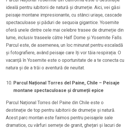
ideală pentru iubitorii de natură și drumeție. Aici, vei găsi
peisaje montane impresionante, cu stânci uriașe, cascade
spectaculoase și păduri de sequoia gigantice. Yosemite
oferă unele dintre cele mai celebre trasee de drumeție din
lume, inclusiv traseele către Half Dome și Yosemite Falls.
Parcul este, de asemenea, un loc minunat pentru escaladă
și fotografiere, având peisaje care îți vor tăia respirația. O
vacanță în Yosemite este o oportunitate de a te conecta cu
natura și de a trăi o aventură de neuitat.
Parcul Național Torres del Paine, Chile – Peisaje
montane spectaculoase și drumeții epice
Parcul Național Torres del Paine din Chile este o
destinație de top pentru iubitorii de drumeție și natură.
Acest parc montan este faimos pentru peisajele sale
dramatice, cu vârfuri semețe de granit, ghețari și lacuri de