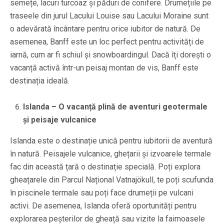
semețe, lacuri turcoaz și păduri de conifere. Drumețiile pe
traseele din jurul Lacului Louise sau Lacului Moraine sunt
o adevărată încântare pentru orice iubitor de natură. De
asemenea, Banff este un loc perfect pentru activități de
iarnă, cum ar fi schiul și snowboardingul. Dacă îți dorești o
vacanță activă într-un peisaj montan de vis, Banff este
destinația ideală.
Islanda – O vacanță plină de aventuri geotermale
și peisaje vulcanice
Islanda este o destinație unică pentru iubitorii de aventură
în natură. Peisajele vulcanice, ghețarii și izvoarele termale
fac din această țară o destinație specială. Poți explora
gheațarele din Parcul Național Vatnajökull, te poți scufunda
în piscinele termale sau poți face drumeții pe vulcani
activi. De asemenea, Islanda oferă oportunități pentru
explorarea peșterilor de gheață sau vizite la faimoasele