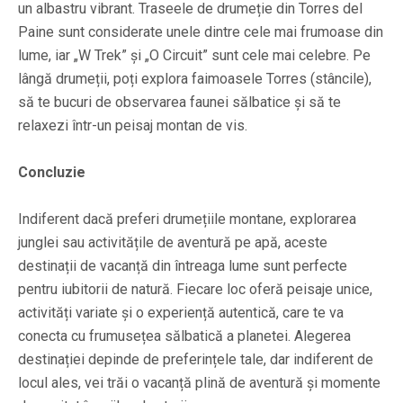
un albastru vibrant. Traseele de drumeție din Torres del
Paine sunt considerate unele dintre cele mai frumoase din
lume, iar „W Trek” și „O Circuit” sunt cele mai celebre. Pe
lângă drumeții, poți explora faimoasele Torres (stâncile),
să te bucuri de observarea faunei sălbatice și să te
relaxezi într-un peisaj montan de vis.
Concluzie
Indiferent dacă preferi drumețiile montane, explorarea
junglei sau activitățile de aventură pe apă, aceste
destinații de vacanță din întreaga lume sunt perfecte
pentru iubitorii de natură. Fiecare loc oferă peisaje unice,
activități variate și o experiență autentică, care te va
conecta cu frumusețea sălbatică a planetei. Alegerea
destinației depinde de preferințele tale, dar indiferent de
locul ales, vei trăi o vacanță plină de aventură și momente