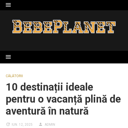
Skip
to
content
CĂLĂTORII
10 destinații ideale
pentru o vacanță plină de
aventură în natură
IUN. 12, 2025
ADMIN