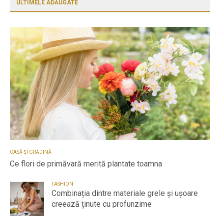
ULTIMELE ADĂUGATE
CASĂ ȘI GRĂDINĂ
Ce flori de primăvară merită plantate toamna
FASHION
Combinația dintre materiale grele și ușoare
creează ținute cu profunzime