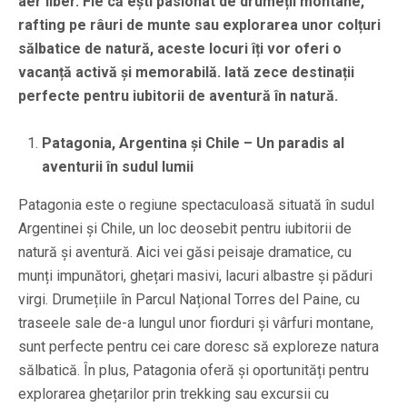
aer liber. Fie că ești pasionat de drumeții montane,
rafting pe râuri de munte sau explorarea unor colțuri
sălbatice de natură, aceste locuri îți vor oferi o
vacanță activă și memorabilă. Iată zece destinații
perfecte pentru iubitorii de aventură în natură.
Patagonia, Argentina și Chile – Un paradis al
aventurii în sudul lumii
Patagonia este o regiune spectaculoasă situată în sudul
Argentinei și Chile, un loc deosebit pentru iubitorii de
natură și aventură. Aici vei găsi peisaje dramatice, cu
munți impunători, ghețari masivi, lacuri albastre și păduri
virgi. Drumețiile în Parcul Național Torres del Paine, cu
traseele sale de-a lungul unor fiorduri și vârfuri montane,
sunt perfecte pentru cei care doresc să exploreze natura
sălbatică. În plus, Patagonia oferă și oportunități pentru
explorarea ghețarilor prin trekking sau excursii cu