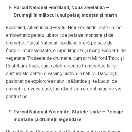
Parcul Național Fiordland, Noua Zeelandă –
Drumeții în mijlocul unui peisaj montan și marin
Fiordland, situat în sud-vestul Noii Zeelande, este un loc
emblematic pentru iubitorii de peisaje montane și de
drumeție. Parcul Național Fiordland oferă peisaje de
fiorduri impresionante, cu ape limpezi și munți acoperiți de
vegetație. Traseele de drumeție, cum ar fi Milford Track și
Routeburn Track, sunt celebre pentru frumusețea lor și
sunt ideale pentru o vacanță activă în natură. Dacă ești
pasionat de explorarea naturii sălbatice și te bucuri de
drumeții provocatoare, Fiordland va fi o destinație de vis
pentru tine.
Parcul Național Yosemite, Statele Unite – Peisaje
montane și drumeții legendare
Parcul Național Yosemite din California este o destinație