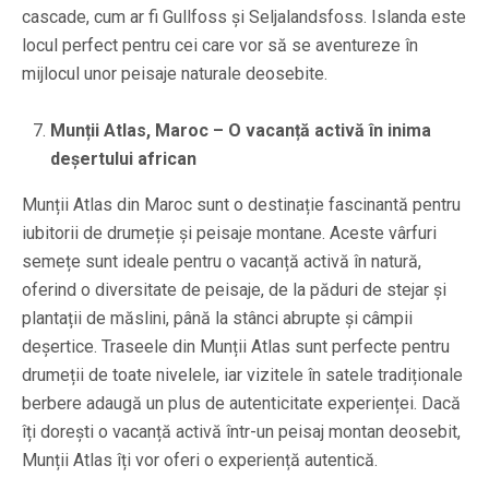
cascade, cum ar fi Gullfoss și Seljalandsfoss. Islanda este
locul perfect pentru cei care vor să se aventureze în
mijlocul unor peisaje naturale deosebite.
Munții Atlas, Maroc – O vacanță activă în inima
deșertului african
Munții Atlas din Maroc sunt o destinație fascinantă pentru
iubitorii de drumeție și peisaje montane. Aceste vârfuri
semețe sunt ideale pentru o vacanță activă în natură,
oferind o diversitate de peisaje, de la păduri de stejar și
plantații de măslini, până la stânci abrupte și câmpii
deșertice. Traseele din Munții Atlas sunt perfecte pentru
drumeții de toate nivelele, iar vizitele în satele tradiționale
berbere adaugă un plus de autenticitate experienței. Dacă
îți dorești o vacanță activă într-un peisaj montan deosebit,
Munții Atlas îți vor oferi o experiență autentică.