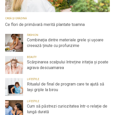
CASĂ ȘI GRĂDINĂ
Ce flori de primăvară merită plantate toamna
FASHION
Combinația dintre materiale grele și ușoare
creează ținute cu profunzime
BEAUTY
Scărpinarea scalpului întreține iritația și poate
agrava descuamarea
LIFESTYLE
Ritualul de final de program care te ajută să
lași grijile la birou
LIFESTYLE
Cum să păstrezi curiozitatea într-o relație de
lungă durată