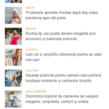
BEAUTY
Produsele aplicate imediat după duș reduc
pierderea apei din piele
FASHION
Rochia tip sac poate deveni elegantă prin
accesorii și materiale potrivite
LIFESTYLE
Cum să-ți simplifici diminețile pentru un start
mai ușor
CĂLĂTORII
Vacanțe potrivite pentru oameni care preferă
boutique hotelurile și cartierele liniștite
CASĂ ȘI GRĂDINĂ
Dormitorul inspirat de camerele de oaspeți
elegante: simplitate, confort și ordine