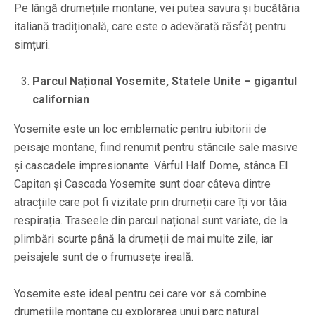
Pe lângă drumețiile montane, vei putea savura și bucătăria
italiană tradițională, care este o adevărată răsfăț pentru
simțuri.
Parcul Național Yosemite, Statele Unite – gigantul
californian
Yosemite este un loc emblematic pentru iubitorii de
peisaje montane, fiind renumit pentru stâncile sale masive
și cascadele impresionante. Vârful Half Dome, stânca El
Capitan și Cascada Yosemite sunt doar câteva dintre
atracțiile care pot fi vizitate prin drumeții care îți vor tăia
respirația. Traseele din parcul național sunt variate, de la
plimbări scurte până la drumeții de mai multe zile, iar
peisajele sunt de o frumusețe ireală.
Yosemite este ideal pentru cei care vor să combine
drumețiile montane cu explorarea unui parc natural