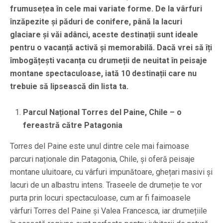
frumusețea în cele mai variate forme. De la vârfuri
înzăpezite și păduri de conifere, până la lacuri
glaciare și văi adânci, aceste destinații sunt ideale
pentru o vacanță activă și memorabilă. Dacă vrei să îți
îmbogățești vacanța cu drumeții de neuitat în peisaje
montane spectaculoase, iată 10 destinații care nu
trebuie să lipsească din lista ta.
Parcul Național Torres del Paine, Chile – o
fereastră către Patagonia
Torres del Paine este unul dintre cele mai faimoase
parcuri naționale din Patagonia, Chile, și oferă peisaje
montane uluitoare, cu vârfuri impunătoare, ghețari masivi și
lacuri de un albastru intens. Traseele de drumeție te vor
purta prin locuri spectaculoase, cum ar fi faimoasele
vârfuri Torres del Paine și Valea Francesca, iar drumețiile