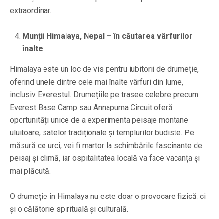
extraordinar.
Munții Himalaya, Nepal – în căutarea vârfurilor
înalte
Himalaya este un loc de vis pentru iubitorii de drumeție,
oferind unele dintre cele mai înalte vârfuri din lume,
inclusiv Everestul. Drumețiile pe trasee celebre precum
Everest Base Camp sau Annapurna Circuit oferă
oportunități unice de a experimenta peisaje montane
uluitoare, satelor tradiționale și templurilor budiste. Pe
măsură ce urci, vei fi martor la schimbările fascinante de
peisaj și climă, iar ospitalitatea locală va face vacanța și
mai plăcută.
O drumeție în Himalaya nu este doar o provocare fizică, ci
și o călătorie spirituală și culturală.