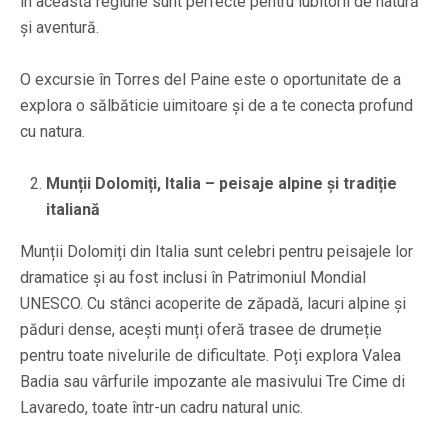
în această regiune sunt perfecte pentru iubitorii de natură
și aventură.
O excursie în Torres del Paine este o oportunitate de a
explora o sălbăticie uimitoare și de a te conecta profund
cu natura.
Munții Dolomiți, Italia – peisaje alpine și tradiție
italiană
Munții Dolomiți din Italia sunt celebri pentru peisajele lor
dramatice și au fost inclusi în Patrimoniul Mondial
UNESCO. Cu stânci acoperite de zăpadă, lacuri alpine și
păduri dense, acești munți oferă trasee de drumeție
pentru toate nivelurile de dificultate. Poți explora Valea
Badia sau vârfurile impozante ale masivului Tre Cime di
Lavaredo, toate într-un cadru natural unic.