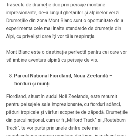
Traseele de drumeție duc prin peisaje montane
impresionante, de-a lungul ghețarilor și alpinelor verzi.
Drumețiile din zona Mont Blanc sunt o oportunitate de a
experimenta cele mai înalte standarde de drumeție din
Alpi, cu priveliști care îți vor tăia respirația.
Mont Blanc este o destinație perfectă pentru cei care vor
să îmbine aventura alpină cu peisaje de vis.
Parcul Național Fiordland, Noua Zeelandă –
fiorduri și munți
Fiordland, situat în sudul Noii Zeelande, este renumit
pentru peisajele sale impresionante, cu fiorduri adânci,
păduri tropicale și vârfuri acoperite de zăpadă. Drumețiile
din parcul național, cum ar fi „Milford Track” și „Routeburn
Track”, te vor purta prin unele dintre cele mai
spectaculoase peisaje montane din lume, în mijlocul unei