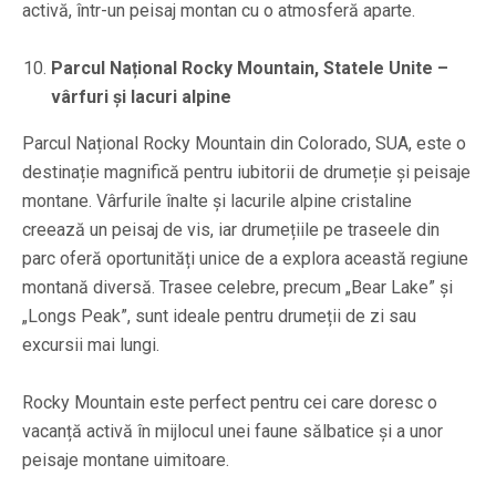
activă, într-un peisaj montan cu o atmosferă aparte.
Parcul Național Rocky Mountain, Statele Unite –
vârfuri și lacuri alpine
Parcul Național Rocky Mountain din Colorado, SUA, este o
destinație magnifică pentru iubitorii de drumeție și peisaje
montane. Vârfurile înalte și lacurile alpine cristaline
creează un peisaj de vis, iar drumețiile pe traseele din
parc oferă oportunități unice de a explora această regiune
montană diversă. Trasee celebre, precum „Bear Lake” și
„Longs Peak”, sunt ideale pentru drumeții de zi sau
excursii mai lungi.
Rocky Mountain este perfect pentru cei care doresc o
vacanță activă în mijlocul unei faune sălbatice și a unor
peisaje montane uimitoare.