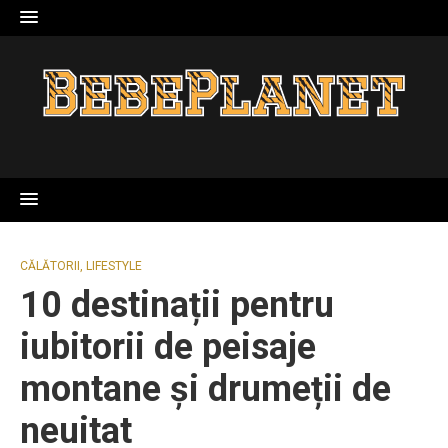
Skip
to
content
CĂLĂTORII
,
LIFESTYLE
10 destinații pentru
iubitorii de peisaje
montane și drumeții de
neuitat