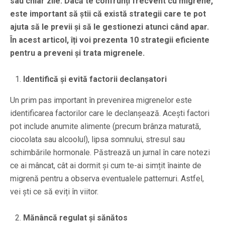
sau chiar zile. Dacă te confrunți frecvent cu migrene,
este important să știi că există strategii care te pot
ajuta să le previi și să le gestionezi atunci când apar.
În acest articol, îți voi prezenta 10 strategii eficiente
pentru a preveni și trata migrenele.
Identifică și evită factorii declanșatori
Un prim pas important în prevenirea migrenelor este
identificarea factorilor care le declanșează. Acești factori
pot include anumite alimente (precum brânza maturată,
ciocolata sau alcoolul), lipsa somnului, stresul sau
schimbările hormonale. Păstrează un jurnal în care notezi
ce ai mâncat, cât ai dormit și cum te-ai simțit înainte de
migrenă pentru a observa eventualele patternuri. Astfel,
vei ști ce să eviți în viitor.
Mănâncă regulat și sănătos