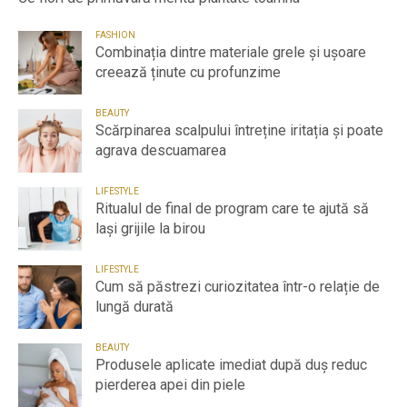
FASHION
Combinația dintre materiale grele și ușoare
creează ținute cu profunzime
BEAUTY
Scărpinarea scalpului întreține iritația și poate
agrava descuamarea
LIFESTYLE
Ritualul de final de program care te ajută să
lași grijile la birou
LIFESTYLE
Cum să păstrezi curiozitatea într-o relație de
lungă durată
BEAUTY
Produsele aplicate imediat după duș reduc
pierderea apei din piele