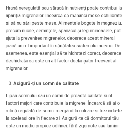
Hrană neregulată sau săracă în nutrienți poate contribui la
apariția migrenelor. Încearcă să mănânci mese echilibrate
și să nu sări peste mese. Alimentele bogate în magneziu,
precum nucile, semințele, spanacul și leguminoasele, pot
ajuta la prevenirea migrenelor, deoarece acest mineral
joacă un rol important în sănătatea sistemului nervos. De
asemenea, este esențial să te hidratezi corect, deoarece
deshidratarea este un alt factor declanșator frecvent al
migrenelor.
Asigură-ți un somn de calitate
Lipsa somnului sau un somn de proastă calitate sunt
factori majori care contribuie la migrene. Încearcă să ai o
rutină regulată de somn, mergând la culcare și trezindu-te
la aceleași ore în fiecare zi. Asigură-te că dormitorul tău
este un mediu propice odihnei: fără zgomote sau lumini