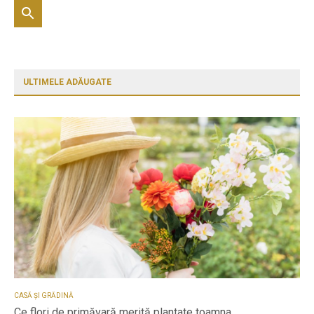
ULTIMELE ADĂUGATE
CASĂ ȘI GRĂDINĂ
Ce flori de primăvară merită plantate toamna