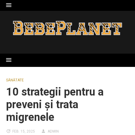
Skip
to
content
SĂNĂTATE
10 strategii pentru a
preveni și trata
migrenele
FEB. 15, 2025
ADMIN