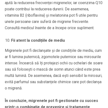
ajută la reducerea frecvenței migrenelor, iar coenzima Q10
poate contribui la reducerea durerii. De asemenea,
vitamina B2 (riboflavina) și melatonina pot fi utile pentru
unele persoane care suferă de migrene frecvente.
Consultă medicul înainte de a începe orice supliment.
Fii atent la condițiile de mediu
Migrenele pot fi declanșate și de condițiile de mediu, cum
ar fi lumina puternică, zgomotele puternice sau mirosurile
intense. Încearcă să îți protejezi ochii cu ochelari de soare
sau să folosești o mască de somn atunci când este prea
multă lumină. De asemenea, dacă ești sensibil la mirosuri,
evită parfumul sau substanțele chimice care pot declanșa
o migrenă.
În concluzie, migrenele pot fi gestionate cu succes
printr-o combinație de prevenire și tratamente