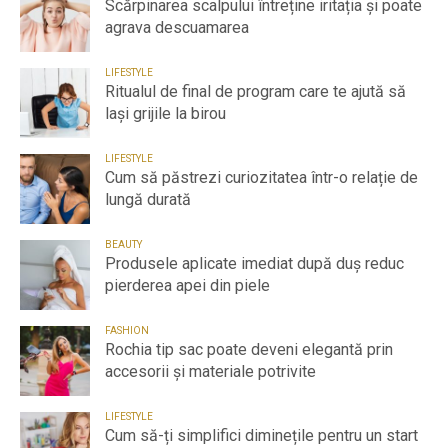
Scărpinarea scalpului întreține iritația și poate
agrava descuamarea
LIFESTYLE
Ritualul de final de program care te ajută să
lași grijile la birou
LIFESTYLE
Cum să păstrezi curiozitatea într-o relație de
lungă durată
BEAUTY
Produsele aplicate imediat după duș reduc
pierderea apei din piele
FASHION
Rochia tip sac poate deveni elegantă prin
accesorii și materiale potrivite
LIFESTYLE
Cum să-ți simplifici diminețile pentru un start