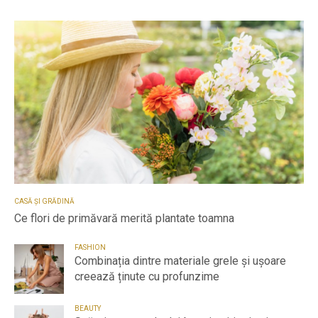
CASĂ ȘI GRĂDINĂ
Ce flori de primăvară merită plantate toamna
FASHION
Combinația dintre materiale grele și ușoare
creează ținute cu profunzime
BEAUTY