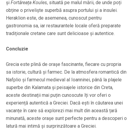
și
Fortăreața Koules
, situată pe malul mării, de unde poți
obține o priveliște superbă asupra portului și a insulei.
Heraklion este, de asemenea, cunoscut pentru
gastronomia sa, iar restaurantele locale oferă preparate
tradiționale cretane care sunt delicioase și autentice.
Concluzie
Grecia este plină de orașe fascinante, fiecare cu propria
sa istorie, cultură și farmec. De la atmosfera romantică din
Nafplio și farmecul medieval al Ioanninei, până la plajele
superbe din Kalamata și peisajele istorice din Creta,
aceste destinații mai puțin cunoscute îți vor oferi o
experiență autentică a Greciei. Dacă ești în căutarea unei
vacanțe în care să explorezi mai mult din această țară
minunată, aceste orașe sunt perfecte pentru a descoperi o
latură mai intimă și surprinzătoare a Greciei.