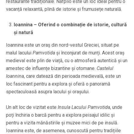
restaurante tradiționale. Nafplio este un loc ideal pentru o
vacanță relaxantă, plină de istorie și frumusețe naturală.
Ioannina – Oferind o combinație de istorie, cultură
și natură
Ioannina este un oraș din nord-vestul Greciei, situat pe
malul lacului
Pamvotida
și înconjurat de munți. Acest oraș
medieval este plin de viață, cu o atmosferă autentică și un
amestec de influențe bizantine și otomane.
Castelul
Ioannina
, care datează din perioada medievală, este un
loc fascinant pentru a explora și oferă o panoramă
spectaculoasă asupra lacului și orașului.
Un alt loc de vizitat este
Insula Lacului Pamvotida
, unde
poți închiria o barcă pentru a explora peisajul idilic și
pentru a vizita mănăstirile și muzee mici de pe insulă.
Ioannina este, de asemenea, cunoscută pentru tradițiile