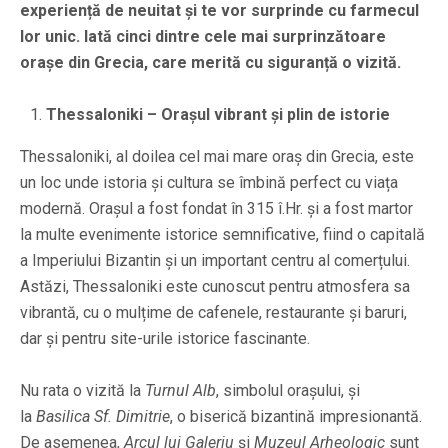
experiență de neuitat și te vor surprinde cu farmecul
lor unic. Iată cinci dintre cele mai surprinzătoare
orașe din Grecia, care merită cu siguranță o vizită.
Thessaloniki – Orașul vibrant și plin de istorie
Thessaloniki, al doilea cel mai mare oraș din Grecia, este
un loc unde istoria și cultura se îmbină perfect cu viața
modernă. Orașul a fost fondat în 315 î.Hr. și a fost martor
la multe evenimente istorice semnificative, fiind o capitală
a Imperiului Bizantin și un important centru al comerțului.
Astăzi, Thessaloniki este cunoscut pentru atmosfera sa
vibrantă, cu o mulțime de cafenele, restaurante și baruri,
dar și pentru site-urile istorice fascinante.
Nu rata o vizită la
Turnul Alb
, simbolul orașului, și
la
Basilica Sf. Dimitrie
, o biserică bizantină impresionantă.
De asemenea,
Arcul lui Galeriu
și
Muzeul Arheologic
sunt