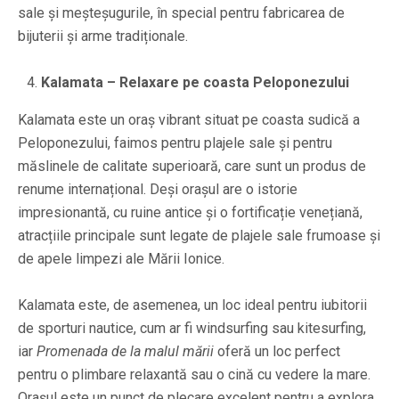
sale și meșteșugurile, în special pentru fabricarea de
bijuterii și arme tradiționale.
Kalamata – Relaxare pe coasta Peloponezului
Kalamata este un oraș vibrant situat pe coasta sudică a
Peloponezului, faimos pentru plajele sale și pentru
măslinele de calitate superioară, care sunt un produs de
renume internațional. Deși orașul are o istorie
impresionantă, cu ruine antice și o fortificație venețiană,
atracțiile principale sunt legate de plajele sale frumoase și
de apele limpezi ale Mării Ionice.
Kalamata este, de asemenea, un loc ideal pentru iubitorii
de sporturi nautice, cum ar fi windsurfing sau kitesurfing,
iar
Promenada de la malul mării
oferă un loc perfect
pentru o plimbare relaxantă sau o cină cu vedere la mare.
Orașul este un punct de plecare excelent pentru a explora