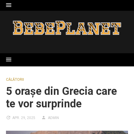
Skip
to
content
CĂLĂTORII
5 orașe din Grecia care
te vor surprinde
APR. 29, 2025
ADMIN