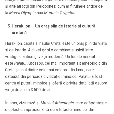
și alte atracții din Peloponez, cum ar fi ruinele antice de
la
Marea Olympia
sau
Muntele Taygetus
.
Heraklion – Un oraș plin de istorie și cultură
cretană
Heraklion, capitala insulei Creta, este un oraș plin de viață
și de istorie. Aici vei găsi o combinație unică între
vestigiile antice și viața modernă. Un loc de neratat
este
Palatul Knossos
, cel mai important sit arheologic din
Creta și unul dintre cele mai celebre din lume, care
datează din perioada civilizației minoice. Palatul a fost
centru al puterii minoice și oferă o privire detaliată asupra
vieții de acum 3.500 de ani.
În oraș, vizitează și
Muzeul Arheologic
, care adăpostește
o colecție impresionantă de artefacte minoice, dar