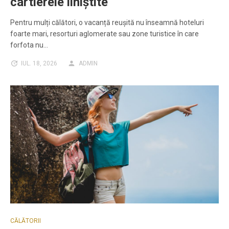
cartierele liniștite
Pentru mulți călători, o vacanță reușită nu înseamnă hoteluri
foarte mari, resorturi aglomerate sau zone turistice în care
forfota nu…
IUL. 18, 2026
ADMIN
CĂLĂTORII