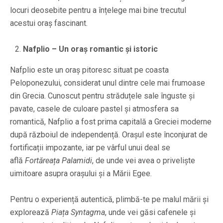
locuri deosebite pentru a înțelege mai bine trecutul
acestui oraș fascinant.
Nafplio – Un oraș romantic și istoric
Nafplio este un oraș pitoresc situat pe coasta
Peloponezului, considerat unul dintre cele mai frumoase
din Grecia. Cunoscut pentru străduțele sale înguste și
pavate, casele de culoare pastel și atmosfera sa
romantică, Nafplio a fost prima capitală a Greciei moderne
după războiul de independență. Orașul este înconjurat de
fortificații impozante, iar pe vârful unui deal se
află
Fortăreața Palamidi
, de unde vei avea o priveliște
uimitoare asupra orașului și a Mării Egee.
Pentru o experiență autentică, plimbă-te pe malul mării și
explorează
Piața Syntagma
, unde vei găsi cafenele și