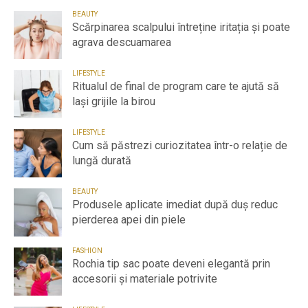
BEAUTY
Scărpinarea scalpului întreține iritația și poate
agrava descuamarea
LIFESTYLE
Ritualul de final de program care te ajută să
lași grijile la birou
LIFESTYLE
Cum să păstrezi curiozitatea într-o relație de
lungă durată
BEAUTY
Produsele aplicate imediat după duș reduc
pierderea apei din piele
FASHION
Rochia tip sac poate deveni elegantă prin
accesorii și materiale potrivite