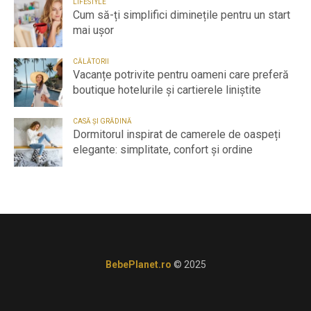
LIFESTYLE
Cum să-ți simplifici diminețile pentru un start
mai ușor
CĂLĂTORII
Vacanțe potrivite pentru oameni care preferă
boutique hotelurile și cartierele liniștite
CASĂ ȘI GRĂDINĂ
Dormitorul inspirat de camerele de oaspeți
elegante: simplitate, confort și ordine
BebePlanet.ro
© 2025