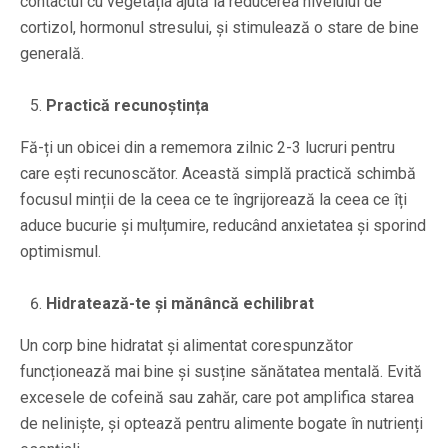
contactul cu vegetația ajută la reducerea nivelului de
cortizol, hormonul stresului, și stimulează o stare de bine
generală.
Practică recunoștința
Fă-ți un obicei din a rememora zilnic 2-3 lucruri pentru
care ești recunoscător. Această simplă practică schimbă
focusul minții de la ceea ce te îngrijorează la ceea ce îți
aduce bucurie și mulțumire, reducând anxietatea și sporind
optimismul.
Hidratează-te și mănâncă echilibrat
Un corp bine hidratat și alimentat corespunzător
funcționează mai bine și susține sănătatea mentală. Evită
excesele de cofeină sau zahăr, care pot amplifica starea
de neliniște, și optează pentru alimente bogate în nutrienți