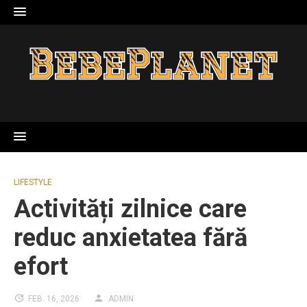
Skip
to
content
LIFESTYLE
Activități zilnice care
reduc anxietatea fără
efort
FEB. 16, 2026
ADMIN