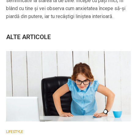
semnificativ la starea ta de bine. Începe cu pași mici, fii
blând cu tine și vei observa cum anxietatea începe să-și
piardă din putere, iar tu recâștigi liniștea interioară.
ALTE ARTICOLE
LIFESTYLE