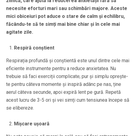
zilnică, care ajută la reducerea anxietății fără să
necesite eforturi mari sau schimbări majore. Aceste
mici obiceiuri pot aduce o stare de calm și echilibru,
făcându-te să te simți mai bine chiar și în cele mai
agitate zile.
Respiră conștient
Respirația profundă și conștientă este unul dintre cele mai
eficiente instrumente pentru a reduce anxietatea. Nu
trebuie să faci exerciții complicate; pur și simplu oprește-
te pentru câteva momente și inspiră adânc pe nas, ține
aerul câteva secunde, apoi expiră lent pe gură. Repetă
acest lucru de 3-5 ori și vei simți cum tensiunea începe să
se elibereze.
Mișcare ușoară