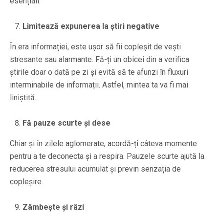
esențiali.
Limitează expunerea la știri negative
În era informației, este ușor să fii copleșit de vești
stresante sau alarmante. Fă-ți un obicei din a verifica
știrile doar o dată pe zi și evită să te afunzi în fluxuri
interminabile de informații. Astfel, mintea ta va fi mai
liniștită.
Fă pauze scurte și dese
Chiar și în zilele aglomerate, acordă-ți câteva momente
pentru a te deconecta și a respira. Pauzele scurte ajută la
reducerea stresului acumulat și previn senzația de
copleșire.
Zâmbește și râzi