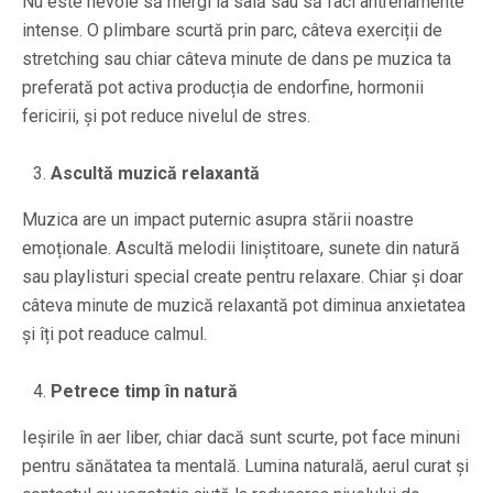
Nu este nevoie să mergi la sală sau să faci antrenamente
intense. O plimbare scurtă prin parc, câteva exerciții de
stretching sau chiar câteva minute de dans pe muzica ta
preferată pot activa producția de endorfine, hormonii
fericirii, și pot reduce nivelul de stres.
Ascultă muzică relaxantă
Muzica are un impact puternic asupra stării noastre
emoționale. Ascultă melodii liniștitoare, sunete din natură
sau playlisturi special create pentru relaxare. Chiar și doar
câteva minute de muzică relaxantă pot diminua anxietatea
și îți pot readuce calmul.
Petrece timp în natură
Ieșirile în aer liber, chiar dacă sunt scurte, pot face minuni
pentru sănătatea ta mentală. Lumina naturală, aerul curat și