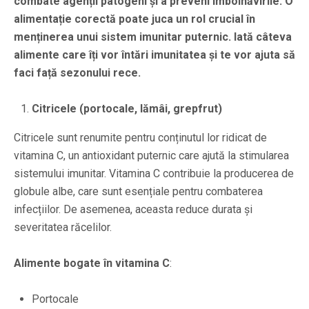
combate agenții patogeni și a preveni îmbolnăvirile. O
alimentație corectă poate juca un rol crucial în
menținerea unui sistem imunitar puternic. Iată câteva
alimente care îți vor întări imunitatea și te vor ajuta să
faci față sezonului rece.
Citricele (portocale, lămâi, grepfrut)
Citricele sunt renumite pentru conținutul lor ridicat de
vitamina C, un antioxidant puternic care ajută la stimularea
sistemului imunitar. Vitamina C contribuie la producerea de
globule albe, care sunt esențiale pentru combaterea
infecțiilor. De asemenea, aceasta reduce durata și
severitatea răcelilor.
Alimente bogate în vitamina C
:
Portocale