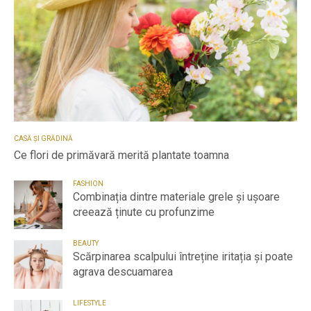
CASĂ ȘI GRĂDINĂ
Ce flori de primăvară merită plantate toamna
FASHION
Combinația dintre materiale grele și ușoare
creează ținute cu profunzime
BEAUTY
Scărpinarea scalpului întreține iritația și poate
agrava descuamarea
LIFESTYLE