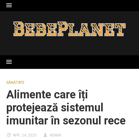
Skip
to
content
SĂNĂTATE
Alimente care îți
protejează sistemul
imunitar în sezonul rece
APR. 24, 2025
ADMIN