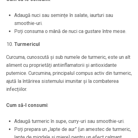
Adaugă nuci sau semințe în salate, iaurturi sau
smoothie-uri.
Poți consuma o mână de nuci ca gustare între mese.
Turmericul
Curcuma, cunoscută și sub numele de turmeric, este un alt
aliment cu proprietăți antiinflamatorii și antioxidante
puternice. Curcumina, principalul compus activ din turmeric,
ajută la întărirea sistemului imunitar și la combaterea
infecțiilor.
Cum să-l consumi
:
Adaugă turmeric în supe, curry-uri sau smoothie-uri.
Poți prepara un „lapte de aur” (un amestec de turmeric,
lapte de migdale și miere) pentru un efect calmant.