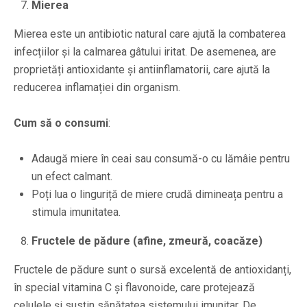
Mierea
Mierea este un antibiotic natural care ajută la combaterea
infecțiilor și la calmarea gâtului iritat. De asemenea, are
proprietăți antioxidante și antiinflamatorii, care ajută la
reducerea inflamației din organism.
Cum să o consumi
:
Adaugă miere în ceai sau consumă-o cu lămâie pentru
un efect calmant.
Poți lua o linguriță de miere crudă dimineața pentru a
stimula imunitatea.
Fructele de pădure (afine, zmeură, coacăze)
Fructele de pădure sunt o sursă excelentă de antioxidanți,
în special vitamina C și flavonoide, care protejează
celulele și susțin sănătatea sistemului imunitar. De