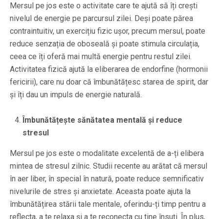
Mersul pe jos este o activitate care te ajută să îți crești
nivelul de energie pe parcursul zilei. Deși poate părea
contraintuitiv, un exercițiu fizic ușor, precum mersul, poate
reduce senzația de oboseală și poate stimula circulația,
ceea ce îți oferă mai multă energie pentru restul zilei.
Activitatea fizică ajută la eliberarea de endorfine (hormonii
fericirii), care nu doar că îmbunătățesc starea de spirit, dar
și îți dau un impuls de energie naturală.
Îmbunătățește sănătatea mentală și reduce
stresul
Mersul pe jos este o modalitate excelentă de a-ți elibera
mintea de stresul zilnic. Studii recente au arătat că mersul
în aer liber, în special în natură, poate reduce semnificativ
nivelurile de stres și anxietate. Aceasta poate ajuta la
îmbunătățirea stării tale mentale, oferindu-ți timp pentru a
reflecta, a te relaxa și a te reconecta cu tine însuți. În plus,