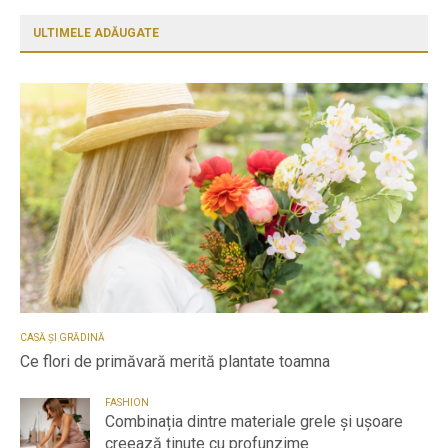
ULTIMELE ADĂUGATE
CASĂ ȘI GRĂDINĂ
Ce flori de primăvară merită plantate toamna
FASHION
Combinația dintre materiale grele și ușoare
creează ținute cu profunzime