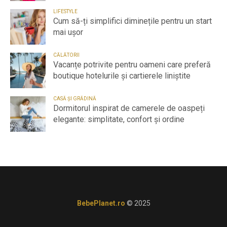
LIFESTYLE
Cum să-ți simplifici diminețile pentru un start
mai ușor
CĂLĂTORII
Vacanțe potrivite pentru oameni care preferă
boutique hotelurile și cartierele liniștite
CASĂ ȘI GRĂDINĂ
Dormitorul inspirat de camerele de oaspeți
elegante: simplitate, confort și ordine
BebePlanet.ro
© 2025