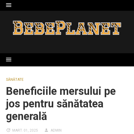
Skip
to
content
SĂNĂTATE
Beneficiile mersului pe
jos pentru sănătatea
generală
MART. 01, 2025
ADMIN