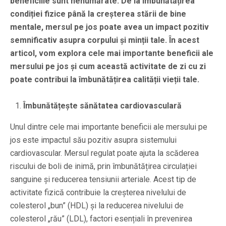
beneficiile sunt nenumărate. De la îmbunătățirea
condiției fizice până la creșterea stării de bine
mentale, mersul pe jos poate avea un impact pozitiv
semnificativ asupra corpului și minții tale. În acest
articol, vom explora cele mai importante beneficii ale
mersului pe jos și cum această activitate de zi cu zi
poate contribui la îmbunătățirea calității vieții tale.
Îmbunătățește sănătatea cardiovasculară
Unul dintre cele mai importante beneficii ale mersului pe
jos este impactul său pozitiv asupra sistemului
cardiovascular. Mersul regulat poate ajuta la scăderea
riscului de boli de inimă, prin îmbunătățirea circulației
sanguine și reducerea tensiunii arteriale. Acest tip de
activitate fizică contribuie la creșterea nivelului de
colesterol „bun” (HDL) și la reducerea nivelului de
colesterol „rău” (LDL), factori esențiali în prevenirea