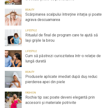
BEAUTY
Scărpinarea scalpului întreține iritația și poate
agrava descuamarea
LIFESTYLE
Ritualul de final de program care te ajută să
lași grijile la birou
LIFESTYLE
Cum să păstrezi curiozitatea într-o relație de
lungă durată
BEAUTY
Produsele aplicate imediat după duș reduc
pierderea apei din piele
FASHION
Rochia tip sac poate deveni elegantă prin
accesorii și materiale potrivite