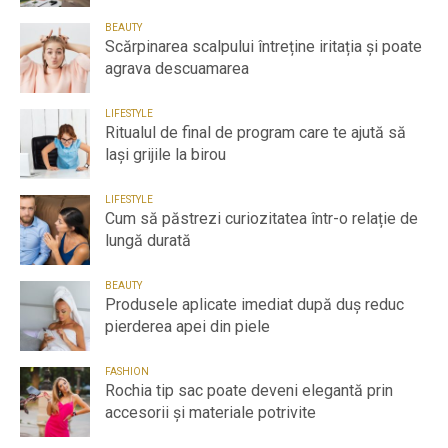
BEAUTY
Scărpinarea scalpului întreține iritația și poate
agrava descuamarea
LIFESTYLE
Ritualul de final de program care te ajută să
lași grijile la birou
LIFESTYLE
Cum să păstrezi curiozitatea într-o relație de
lungă durată
BEAUTY
Produsele aplicate imediat după duș reduc
pierderea apei din piele
FASHION
Rochia tip sac poate deveni elegantă prin
accesorii și materiale potrivite