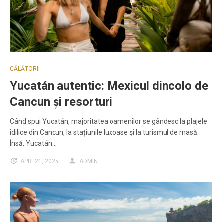
CĂLĂTORII
Yucatán autentic: Mexicul dincolo de
Cancun și resorturi
Când spui Yucatán, majoritatea oamenilor se gândesc la plajele
idilice din Cancun, la stațiunile luxoase și la turismul de masă.
Însă, Yucatán…
APR. 21, 2025
ADMIN