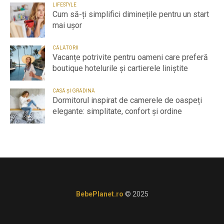
LIFESTYLE
Cum să-ți simplifici diminețile pentru un start
mai ușor
CĂLĂTORII
Vacanțe potrivite pentru oameni care preferă
boutique hotelurile și cartierele liniștite
CASĂ ȘI GRĂDINĂ
Dormitorul inspirat de camerele de oaspeți
elegante: simplitate, confort și ordine
BebePlanet.ro
© 2025