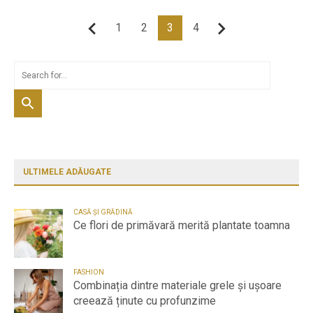
Paginație
1
2
3
4
Anterior
Următor
articole
ULTIMELE ADĂUGATE
CASĂ ȘI GRĂDINĂ
Ce flori de primăvară merită plantate toamna
FASHION
Combinația dintre materiale grele și ușoare
creează ținute cu profunzime