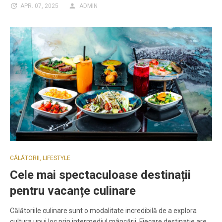
APR. 07, 2025
ADMIN
CĂLĂTORII
,
LIFESTYLE
Cele mai spectaculoase destinații
pentru vacanțe culinare
Călătoriile culinare sunt o modalitate incredibilă de a explora
cultura unui loc prin intermediul mâncării. Fiecare destinație are