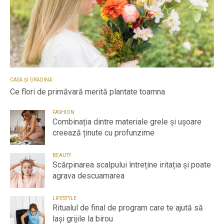
CASĂ ȘI GRĂDINĂ
Ce flori de primăvară merită plantate toamna
FASHION
Combinația dintre materiale grele și ușoare
creează ținute cu profunzime
BEAUTY
Scărpinarea scalpului întreține iritația și poate
agrava descuamarea
LIFESTYLE
Ritualul de final de program care te ajută să
lași grijile la birou