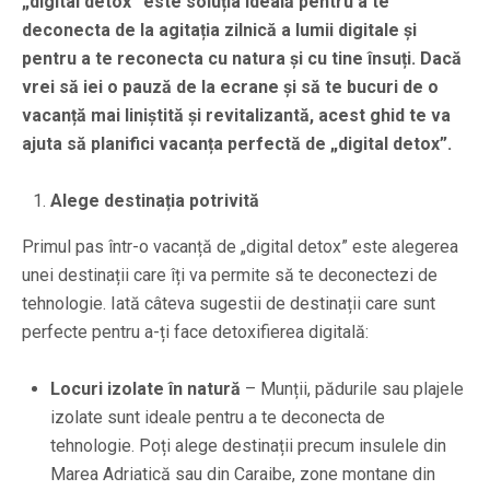
„digital detox” este soluția ideală pentru a te
deconecta de la agitația zilnică a lumii digitale și
pentru a te reconecta cu natura și cu tine însuți. Dacă
vrei să iei o pauză de la ecrane și să te bucuri de o
vacanță mai liniștită și revitalizantă, acest ghid te va
ajuta să planifici vacanța perfectă de „digital detox”.
Alege destinația potrivită
Primul pas într-o vacanță de „digital detox” este alegerea
unei destinații care îți va permite să te deconectezi de
tehnologie. Iată câteva sugestii de destinații care sunt
perfecte pentru a-ți face detoxifierea digitală:
Locuri izolate în natură
– Munții, pădurile sau plajele
izolate sunt ideale pentru a te deconecta de
tehnologie. Poți alege destinații precum insulele din
Marea Adriatică sau din Caraibe, zone montane din