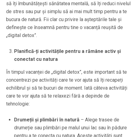
să îți îmbunătățești sănătatea mentală, să îți reduci nivelul
de stres sau pur și simplu să ai mai mult timp pentru a te
bucura de natură. Fii clar cu privire la așteptările tale și
definește ce înseamnă pentru tine o vacanță reușită de
„digital detox”.
Planifică-ți activitățile pentru a rămâne activ și
conectat cu natura
În timpul vacanței de „digital detox”, este important să te
concentrezi pe activități care te vor ajuta să îți recapeți
echilibrul și să te bucuri de moment. Iată câteva activități
care te vor ajuta să te relaxezi fără a depinde de
tehnologie:
Drumeții și plimbări în natură
– Alege trasee de
drumeție sau plimbări pe malul unui lac sau în pădure
pentru a te conecta cu natura. Aceste activități sunt