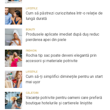
LIFESTYLE
Cum să păstrezi curiozitatea într-o relație de
lungă durată
BEAUTY
Produsele aplicate imediat după duș reduc
pierderea apei din piele
FASHION
Rochia tip sac poate deveni elegantă prin
accesorii și materiale potrivite
LIFESTYLE
Cum să-ți simplifici diminețile pentru un start
mai ușor
CĂLĂTORII
Vacanțe potrivite pentru oameni care preferă
boutique hotelurile și cartierele liniștite