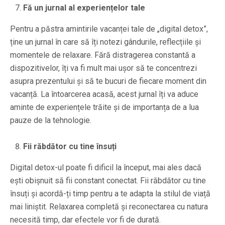
Fă un jurnal al experiențelor tale
Pentru a păstra amintirile vacanței tale de „digital detox”,
ține un jurnal în care să îți notezi gândurile, reflecțiile și
momentele de relaxare. Fără distragerea constantă a
dispozitivelor, îți va fi mult mai ușor să te concentrezi
asupra prezentului și să te bucuri de fiecare moment din
vacanță. La întoarcerea acasă, acest jurnal îți va aduce
aminte de experiențele trăite și de importanța de a lua
pauze de la tehnologie.
Fii răbdător cu tine însuți
Digital detox-ul poate fi dificil la început, mai ales dacă
ești obișnuit să fii constant conectat. Fii răbdător cu tine
însuți și acordă-ți timp pentru a te adapta la stilul de viață
mai liniștit. Relaxarea completă și reconectarea cu natura
necesită timp, dar efectele vor fi de durată.