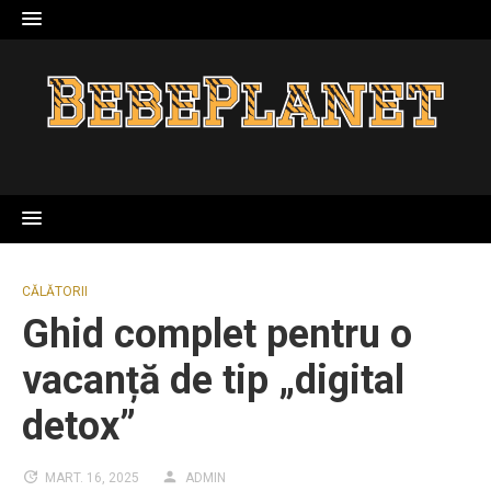
Skip
to
content
CĂLĂTORII
Ghid complet pentru o
vacanță de tip „digital
detox”
MART. 16, 2025
ADMIN