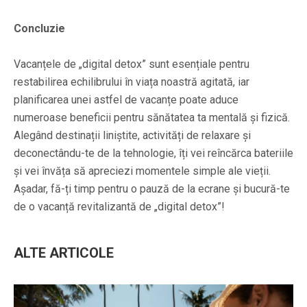
Concluzie
Vacanțele de „digital detox” sunt esențiale pentru
restabilirea echilibrului în viața noastră agitată, iar
planificarea unei astfel de vacanțe poate aduce
numeroase beneficii pentru sănătatea ta mentală și fizică.
Alegând destinații liniștite, activități de relaxare și
deconectându-te de la tehnologie, îți vei reîncărca bateriile
și vei învăța să apreciezi momentele simple ale vieții.
Așadar, fă-ți timp pentru o pauză de la ecrane și bucură-te
de o vacanță revitalizantă de „digital detox”!
ALTE ARTICOLE