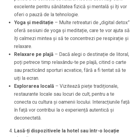
excelente pentru sănătatea fizică și mentală și îți vor
oferi o pauză de la tehnologie.
Yoga și meditație
– Multe retreaturi de „digital detox”
oferă sesiuni de yoga și meditație, care te vor ajuta să
îți calmezi mintea și să te concentrezi pe respirație și
relaxare.
Relaxare pe plajă
– Dacă alegi o destinație de litoral,
poți petrece timp relaxându-te pe plajă, citind o carte
sau practicând sporturi acvatice, fără a fi tentat să te
uiți la ecran.
Explorarea locală
– Vizitează piețe tradiționale,
restaurante locale sau locuri de cult, pentru a te
conecta cu cultura și oamenii locului. Interacțiunile față
în față vor contribui la o experiență autentică și
deconectată.
Lasă-ți dispozitivele la hotel sau într-o locație