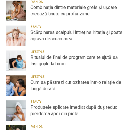
FASHION
Combinația dintre materiale grele și ușoare
creează ținute cu profunzime
BEAUTY
Scărpinarea scalpului întreține iritația și poate
agrava descuamarea
LIFESTYLE
Ritualul de final de program care te ajută să
lași grijile la birou
LIFESTYLE
Cum să păstrezi curiozitatea într-o relație de
lungă durată
BEAUTY
Produsele aplicate imediat după duș reduc
pierderea apei din piele
FASHION