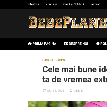
Skip
Lifestyle
Business
Casă și Grădină
Fashion
to
content
PRIMA PAGINĂ
DESPRE NOI
POL
CASĂ ȘI GRĂDINĂ
Cele mai bune id
ta de vremea ex
IUL. 12, 2025
ADMIN