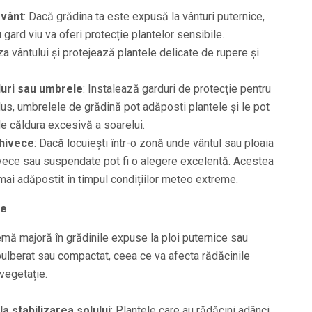
 vânt
: Dacă grădina ta este expusă la vânturi puternice,
gard viu va oferi protecție plantelor sensibile.
a vântului și protejează plantele delicate de rupere și
duri sau umbrele
: Instalează garduri de protecție pentru
plus, umbrelele de grădină pot adăposti plantele și le pot
de căldura excesivă a soarelui.
ghivece
: Dacă locuiești într-o zonă unde vântul sau ploaia
hivece sau suspendate pot fi o alegere excelentă. Acestea
 mai adăpostit în timpul condițiilor meteo extreme.
ne
emă majoră în grădinile expuse la ploi puternice sau
spulberat sau compactat, ceea ce va afecta rădăcinile
 vegetație.
la stabilizarea solului
: Plantele care au rădăcini adânci