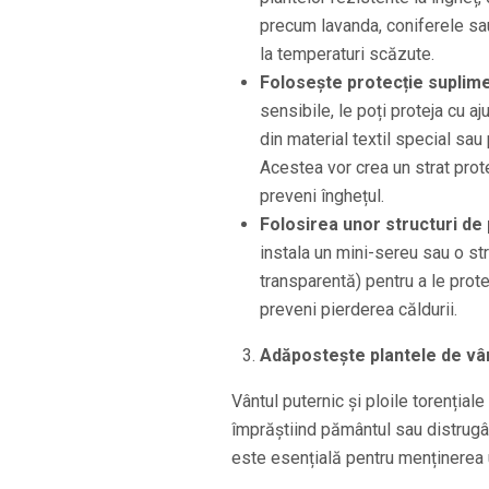
precum lavanda, coniferele sau
la temperaturi scăzute.
Folosește protecție suplime
sensibile, le poți proteja cu a
din material textil special sau
Acestea vor crea un strat prote
preveni înghețul.
Folosirea unor structuri de
instala un mini-sereu sau o st
transparentă) pentru a le prote
preveni pierderea căldurii.
Adăpostește plantele de vânt
Vântul puternic și ploile torențial
împrăștiind pământul sau distrugând
este esențială pentru menținerea 