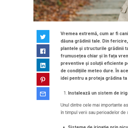
Vremea extremă, cum ar fi canicu
Twitter
dăuna grădinii tale. Din fericir
plantele și structurile grădinii 
Facebook
frumusețea chiar și în fața vre
preventive și soluții eficiente 
LinkedIn
de condițiile meteo dure. În ace
idei pentru a proteja grădina 
Pinterest
Instalează un sistem de irig
Email
Unul dintre cele mai importante a
în timpul verii sau perioadelor de
Sisteme de irigație prin pic