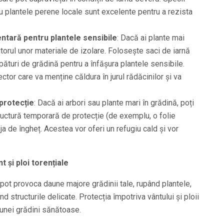
 plantele perene locale sunt excelente pentru a rezista
ntară pentru plantele sensibile
: Dacă ai plante mai
jutorul unor materiale de izolare. Folosește saci de iarnă
 pături de grădină pentru a înfășura plantele sensibile.
ctor care va menține căldura în jurul rădăcinilor și va
 protecție
: Dacă ai arbori sau plante mari în grădină, poți
ructură temporară de protecție (de exemplu, o folie
ja de îngheț. Acestea vor oferi un refugiu cald și vor
 și ploi torențiale
e pot provoca daune majore grădinii tale, rupând plantele,
 structurile delicate. Protecția împotriva vântului și ploii
unei grădini sănătoase.