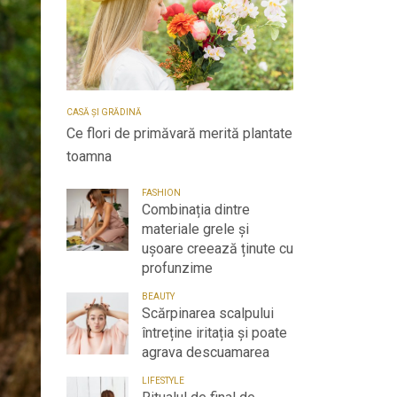
CASĂ ȘI GRĂDINĂ
Ce flori de primăvară merită plantate
toamna
FASHION
Combinația dintre
materiale grele și
ușoare creează ținute cu
profunzime
BEAUTY
Scărpinarea scalpului
întreține iritația și poate
agrava descuamarea
LIFESTYLE