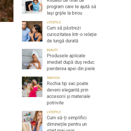
Ritualul de final de
program care te ajută să
lași grijile la birou
LIFESTYLE
Cum să păstrezi
curiozitatea într-o relație
de lungă durată
BEAUTY
Produsele aplicate
imediat după duș reduc
pierderea apei din piele
FASHION
Rochia tip sac poate
deveni elegantă prin
accesorii și materiale
potrivite
LIFESTYLE
Cum să-ți simplifici
diminețile pentru un
start mai ușor