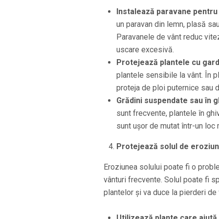
Instalează paravane pentru
un paravan din lemn, plasă sau 
Paravanele de vânt reduc vitez
uscare excesivă.
Protejează plantele cu gar
plantele sensibile la vânt. În 
proteja de ploi puternice sau 
Grădini suspendate sau în 
sunt frecvente, plantele în g
sunt ușor de mutat într-un loc
Protejează solul de eroziu
Eroziunea solului poate fi o probl
vânturi frecvente. Solul poate fi 
plantelor și va duce la pierderi de
Utilizează plante care ajută 