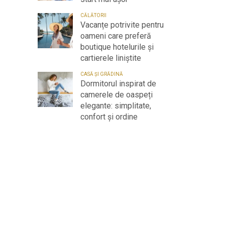
CĂLĂTORII
Vacanțe potrivite pentru
oameni care preferă
boutique hotelurile și
cartierele liniștite
CASĂ ȘI GRĂDINĂ
Dormitorul inspirat de
camerele de oaspeți
elegante: simplitate,
confort și ordine