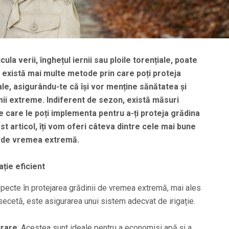
la verii, înghețul iernii sau ploile torențiale, poate
e, există mai multe metode prin care poți proteja
tale, asigurându-te că își vor menține sănătatea și
mii extreme. Indiferent de sezon, există măsuri
pe care le poți implementa pentru a-ți proteja grădina
st articol, îți vom oferi câteva dintre cele mai bune
ta de vremea extremă.
ație eficient
specte în protejarea grădinii de vremea extremă, mai ales
 secetă, este asigurarea unui sistem adecvat de irigație.
urare
: Acestea sunt ideale pentru a economisi apă și a