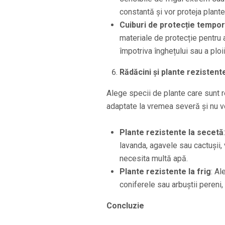
constantă și vor proteja plante
Cuiburi de protecție tempo
materiale de protecție pentru a
împotriva înghețului sau a ploii
Rădăcini și plante rezistent
Alege specii de plante care sunt r
adaptate la vremea severă și nu vo
Plante rezistente la secetă
lavanda, agavele sau cactușii,
necesita multă apă.
Plante rezistente la frig
: Al
coniferele sau arbuștii pereni, 
Concluzie