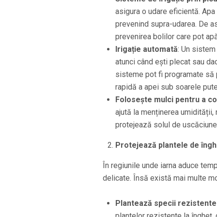
asigura o udare eficientă. Apa
prevenind supra-udarea. De ase
prevenirea bolilor care pot ap
Irigație automată
: Un sistem
atunci când ești plecat sau dac
sisteme pot fi programate să 
rapidă a apei sub soarele pute
Folosește mulci pentru a c
ajută la menținerea umidității,
protejează solul de uscăciune ș
Protejează plantele de îngh
În regiunile unde iarna aduce temp
delicate. Însă există mai multe mod
Plantează specii rezistente 
plantelor rezistente la îngheț,