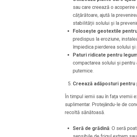
sau care creează o acoperire d
cățărătoare, ajută la prevenire
stabilității solului și la preve
Folosește geotextile pentru
predispus la eroziune, instale
împiedica pierderea solului și 
Paturi ridicate pentru legu
compactarea solului și pentru a
puternice.
Creează adăposturi pentru p
În timpul iernii sau în fața vremi
suplimentar. Protejându-le de condi
recoltă sănătoasă.
Seră de grădină
: O seră poat
sensibile de frigul extrem sau