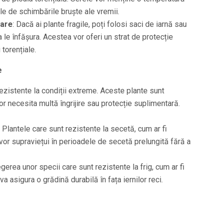
le de schimbările bruște ale vremii.
rare
: Dacă ai plante fragile, poți folosi saci de iarnă sau
 le înfășura. Acestea vor oferi un strat de protecție
 torențiale.
e
ezistente la condiții extreme. Aceste plante sunt
r necesita multă îngrijire sau protecție suplimentară.
: Plantele care sunt rezistente la secetă, cum ar fi
 vor supraviețui în perioadele de secetă prelungită fără a
egerea unor specii care sunt rezistente la frig, cum ar fi
va asigura o grădină durabilă în fața iernilor reci.