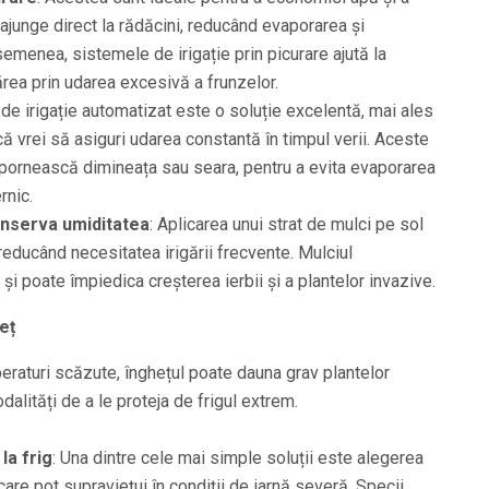
 ajunge direct la rădăcini, reducând evaporarea și
menea, sistemele de irigație prin picurare ajută la
ărea prin udarea excesivă a frunzelor.
 de irigație automatizat este o soluție excelentă, mai ales
ă vrei să asiguri udarea constantă în timpul verii. Aceste
pornească dimineața sau seara, pentru a evita evaporarea
rnic.
onserva umiditatea
: Aplicarea unui strat de mulci pe sol
 reducând necesitatea irigării frecvente. Mulciul
i poate împiedica creșterea ierbii și a plantelor invazive.
eț
eraturi scăzute, înghețul poate dauna grav plantelor
alități de a le proteja de frigul extrem.
la frig
: Una dintre cele mai simple soluții este alegerea
 care pot supraviețui în condiții de iarnă severă. Specii