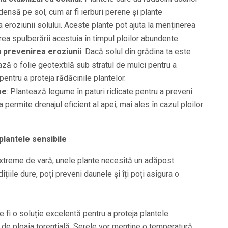
ensă pe sol, cum ar fi ierburi perene și plante
a eroziunii solului. Aceste plante pot ajuta la menținerea
nirea spulberării acestuia în timpul ploilor abundente.
 prevenirea eroziunii
: Dacă solul din grădina ta este
ază o folie geotextilă sub stratul de mulci pentru a
pentru a proteja rădăcinile plantelor.
me
: Plantează legume în paturi ridicate pentru a preveni
 permite drenajul eficient al apei, mai ales în cazul ploilor
lantele sensibile
i extreme de vară, unele plante necesită un adăpost
țiile dure, poți preveni daunele și îți poți asigura o
e fi o soluție excelentă pentru a proteja plantele
 de ploaia torențială. Serele vor menține o temperatură