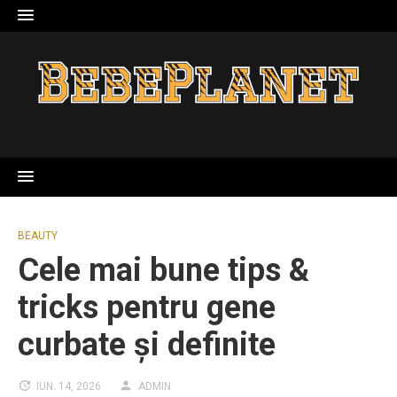
Skip
to
content
BEAUTY
Cele mai bune tips &
tricks pentru gene
curbate și definite
IUN. 14, 2026
ADMIN