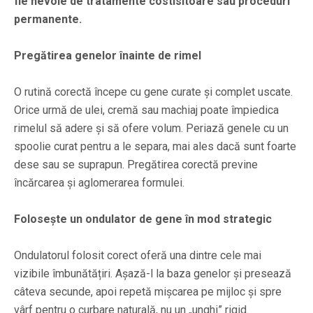
fie nevoie de tratamente costisitoare sau proceduri
permanente.
Pregătirea genelor înainte de rimel
O rutină corectă începe cu gene curate și complet uscate.
Orice urmă de ulei, cremă sau machiaj poate împiedica
rimelul să adere și să ofere volum. Periază genele cu un
spoolie curat pentru a le separa, mai ales dacă sunt foarte
dese sau se suprapun. Pregătirea corectă previne
încărcarea și aglomerarea formulei.
Folosește un ondulator de gene în mod strategic
Ondulatorul folosit corect oferă una dintre cele mai
vizibile îmbunătățiri. Așază-l la baza genelor și presează
câteva secunde, apoi repetă mișcarea pe mijloc și spre
vârf pentru o curbare naturală, nu un „unghi” rigid.