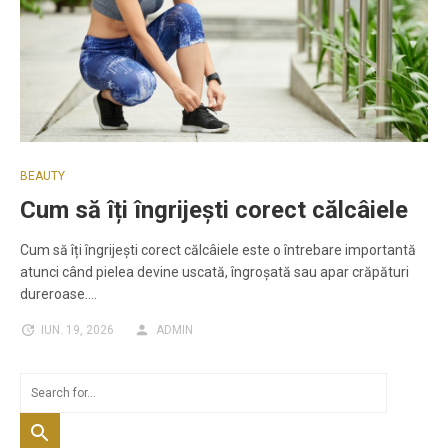
BEAUTY
Cum să îți îngrijești corect călcâiele
Cum să îți îngrijești corect călcâiele este o întrebare importantă
atunci când pielea devine uscată, îngroșată sau apar crăpături
dureroase.…
IUN. 19, 2026
ADMIN