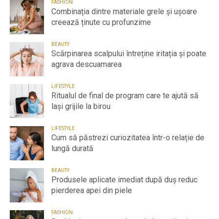
FASHION
Combinația dintre materiale grele și ușoare
creează ținute cu profunzime
BEAUTY
Scărpinarea scalpului întreține iritația și poate
agrava descuamarea
LIFESTYLE
Ritualul de final de program care te ajută să
lași grijile la birou
LIFESTYLE
Cum să păstrezi curiozitatea într-o relație de
lungă durată
BEAUTY
Produsele aplicate imediat după duș reduc
pierderea apei din piele
FASHION