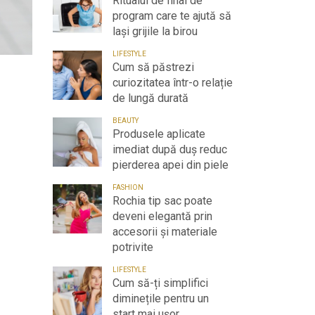
Ritualul de final de
program care te ajută să
lași grijile la birou
LIFESTYLE
Cum să păstrezi
curiozitatea într-o relație
de lungă durată
BEAUTY
Produsele aplicate
imediat după duș reduc
pierderea apei din piele
FASHION
Rochia tip sac poate
deveni elegantă prin
accesorii și materiale
potrivite
LIFESTYLE
Cum să-ți simplifici
diminețile pentru un
start mai ușor