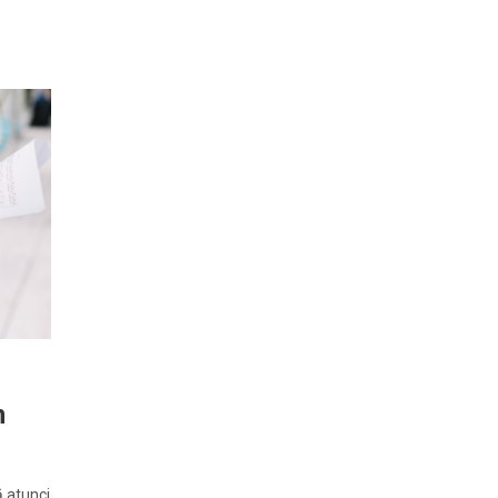
n
ă atunci