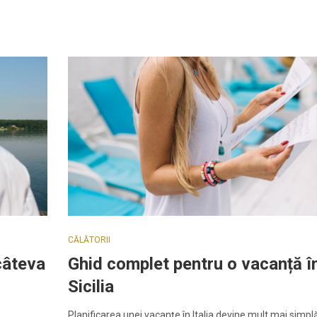
CĂLĂTORII
câteva
Ghid complet pentru o vacanță î
Sicilia
Planificarea unei vacanțe în Italia devine mult mai simpl