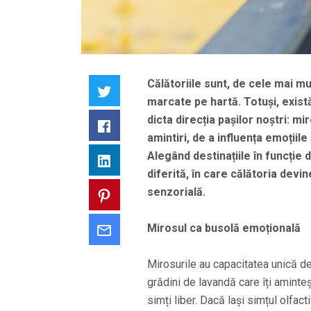
Călătoriile sunt, de cele mai mu
Twitter
marcate pe hartă. Totuși, exist
dicta direcția pașilor noștri: mi
Facebook
amintiri, de a influența emoțiile
Alegând destinațiile în funcție 
LinkedIn
diferită, în care călătoria dev
senzorială.
Pinterest
Mirosul ca busolă emoțională
Email
Mirosurile au capacitatea unică de
grădini de lavandă care îți aminte
simți liber. Dacă lași simțul olfact