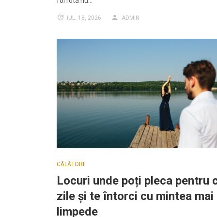
forfota nu…
IUL. 18, 2026
ADMIN
CĂLĂTORII
Locuri unde poți pleca pentru 
zile și te întorci cu mintea mai
limpede