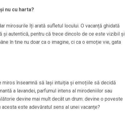
și nu cu harta?
dar mirosurile îți arată sufletul locului. O vacanță ghidată
 și autentică, pentru că trece dincolo de ce este vizibil și
âne în tine nu doar ca o imagine, ci ca o emoție vie, gata
e miros înseamnă să lași intuiția și emoțiile să decidă
mantă a lavandei, parfumul intens al mirodeniilor sau
 călătorie devine mai mult decât un drum: devine o poveste
 nu acesta este adevăratul sens al unei vacanțe?