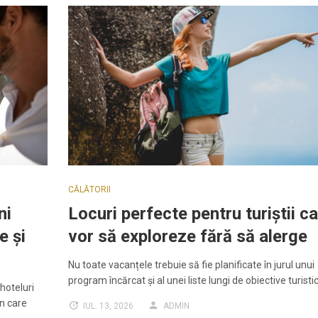
CĂLĂTORII
ni
Locuri perfecte pentru turiștii c
e și
vor să exploreze fără să alerge
Nu toate vacanțele trebuie să fie planificate în jurul unui
program încărcat și al unei liste lungi de obiective turisti
hoteluri
în care
IUL. 13, 2026
ADMIN