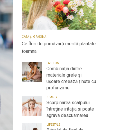
CASĂ ȘI GRĂDINĂ
Ce flori de primăvară merită plantate
toamna
FASHION
Combinația dintre
materiale grele și
ușoare creează ținute cu
profunzime
BEAUTY
Scărpinarea scalpului
întreține iritația și poate
agrava descuamarea
LIFESTYLE