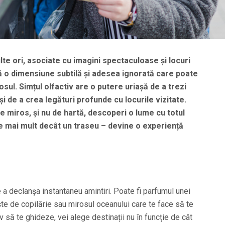
lte ori, asociate cu imagini spectaculoase și locuri
ă o dimensiune subtilă și adesea ignorată care poate
rosul. Simțul olfactiv are o putere uriașă de a trezi
 și de a crea legături profunde cu locurile vizitate.
de miros, și nu de hartă, descoperi o lume cu totul
ine mai mult decât un traseu – devine o experiență
 a declanșa instantaneu amintiri. Poate fi parfumul unei
ște de copilărie sau mirosul oceanului care te face să te
iv să te ghideze, vei alege destinații nu în funcție de cât