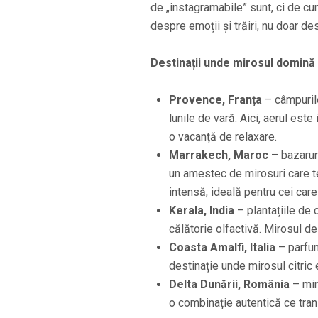
de „instagramabile” sunt, ci de cum
despre emoții și trăiri, nu doar des
Destinații unde mirosul domină
Provence, Franța
– câmpurile
lunile de vară. Aici, aerul est
o vacanță de relaxare.
Marrakech, Maroc
– bazarur
un amestec de mirosuri care t
intensă, ideală pentru cei car
Kerala, India
– plantațiile de 
călătorie olfactivă. Mirosul d
Coasta Amalfi, Italia
– parfum
destinație unde mirosul citric 
Delta Dunării, România
– mir
o combinație autentică ce tran