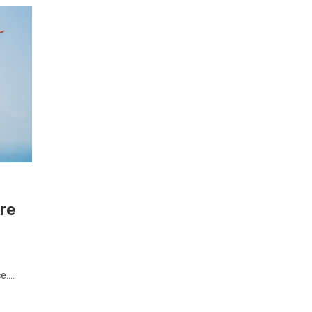
are
ce.…