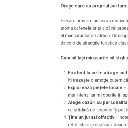
Orașe care au propriul parfum
Fiecare oraș are un miros distinct
aroma cafenelelor și a pâinii proa
al mâncărurilor de stradă. Descope
dincolo de atracțiile turistice clasi
Cum să lași mirosurile să-ți gh
Fii atent la ce te atrage inst
îți trezește o emoție puternică
Explorează piețele locale
– 
mai intens, iar mirosurile îți s
Alege cazări cu personalita
cu grădină de iasomie îți pot 
Ține un jurnal olfactiv
– note
retrăi chiar și după ani, doar r