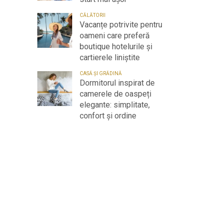
CĂLĂTORII
Vacanțe potrivite pentru
oameni care preferă
boutique hotelurile și
cartierele liniștite
CASĂ ȘI GRĂDINĂ
Dormitorul inspirat de
camerele de oaspeți
elegante: simplitate,
confort și ordine