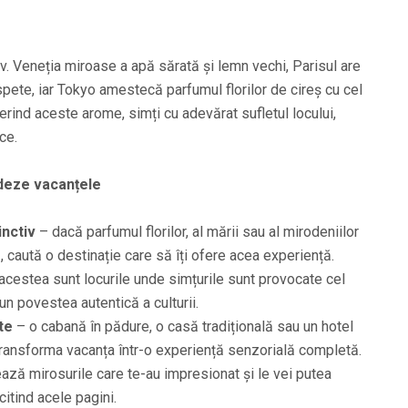
iv. Veneția miroase a apă sărată și lemn vechi, Parisul are
spete, iar Tokyo amestecă parfumul florilor de cireș cu cel
rind aceste arome, simți cu adevărat sufletul locului,
ce.
ideze vacanțele
inctiv
– dacă parfumul florilor, al mării sau al mirodeniilor
, caută o destinație care să îți ofere acea experiență.
acestea sunt locurile unde simțurile sunt provocate cel
pun povestea autentică a culturii.
te
– o cabană în pădure, o casă tradițională sau un hotel
transforma vacanța într-o experiență senzorială completă.
ază mirosurile care te-au impresionat și le vei putea
ecitind acele pagini.