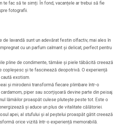
 te fac să te simți. În fond, vacanțele ar trebui să fie
pre fotografii.
 de lavandă sunt un adevărat festin olfactiv, mai ales în
e impregnat cu un parfum calmant și delicat, perfect pentru
ile pline de condimente, tămâie și piele tăbăcită creează
e copleșesc și te fascinează deopotrivă. O experiență
e caută exotism.
ceai și mirodenii transformă fiecare plimbare într-o
e cardamom, piper sau scorțișoară devine parte din peisaj.
ul lămâilor proaspăt culese plutește peste tot. Este o
energizează și aduce un plus de vitalitate călătoriei.
osul apei, al stufului și al peștelui proaspăt gătit creează
sformă orice vizită într-o experiență memorabilă.