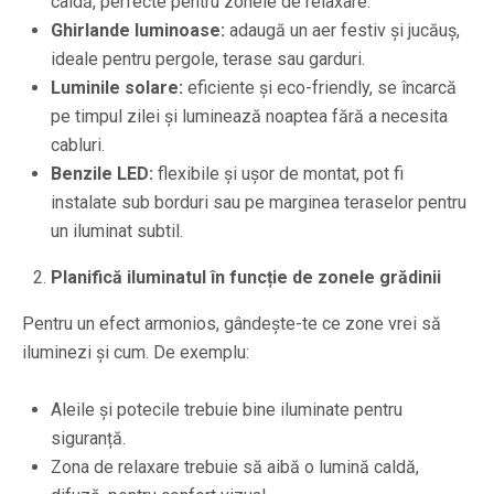
caldă, perfecte pentru zonele de relaxare.
Ghirlande luminoase:
adaugă un aer festiv și jucăuș,
ideale pentru pergole, terase sau garduri.
Luminile solare:
eficiente și eco-friendly, se încarcă
pe timpul zilei și luminează noaptea fără a necesita
cabluri.
Benzile LED:
flexibile și ușor de montat, pot fi
instalate sub borduri sau pe marginea teraselor pentru
un iluminat subtil.
Planifică iluminatul în funcție de zonele grădinii
Pentru un efect armonios, gândește-te ce zone vrei să
iluminezi și cum. De exemplu:
Aleile și potecile trebuie bine iluminate pentru
siguranță.
Zona de relaxare trebuie să aibă o lumină caldă,