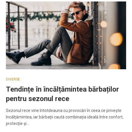
DIVERSE
Tendințe în încălțămintea bărbaților
pentru sezonul rece
Sezonul rece vine întotdeauna cu provocări în ceea ce privește
încălțămintea, iar bărbații caută combinația ideală între confort,
protecție și…