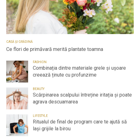
CASĂ ȘI GRĂDINĂ
Ce flori de primăvară merită plantate toamna
FASHION
Combinația dintre materiale grele și ușoare
creează ținute cu profunzime
BEAUTY
Scărpinarea scalpului întreține iritația și poate
agrava descuamarea
LIFESTYLE
Ritualul de final de program care te ajută să
lași grijile la birou