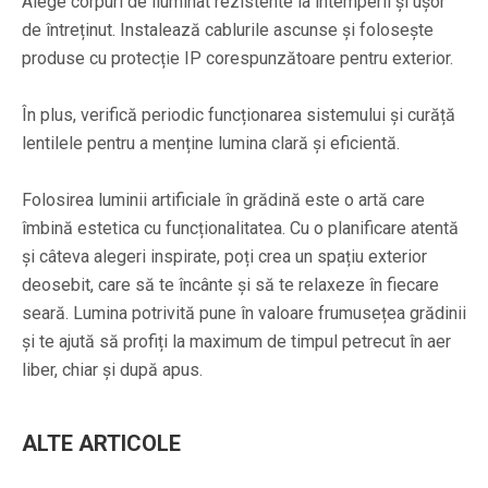
Alege corpuri de iluminat rezistente la intemperii și ușor
de întreținut. Instalează cablurile ascunse și folosește
produse cu protecție IP corespunzătoare pentru exterior.
În plus, verifică periodic funcționarea sistemului și curăță
lentilele pentru a menține lumina clară și eficientă.
Folosirea luminii artificiale în grădină este o artă care
îmbină estetica cu funcționalitatea. Cu o planificare atentă
și câteva alegeri inspirate, poți crea un spațiu exterior
deosebit, care să te încânte și să te relaxeze în fiecare
seară. Lumina potrivită pune în valoare frumusețea grădinii
și te ajută să profiți la maximum de timpul petrecut în aer
liber, chiar și după apus.
ALTE ARTICOLE