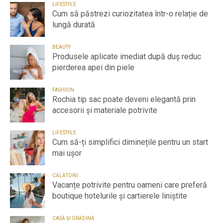
LIFESTYLE
Cum să păstrezi curiozitatea într-o relație de
lungă durată
BEAUTY
Produsele aplicate imediat după duș reduc
pierderea apei din piele
FASHION
Rochia tip sac poate deveni elegantă prin
accesorii și materiale potrivite
LIFESTYLE
Cum să-ți simplifici diminețile pentru un start
mai ușor
CĂLĂTORII
Vacanțe potrivite pentru oameni care preferă
boutique hotelurile și cartierele liniștite
CASĂ ȘI GRĂDINĂ