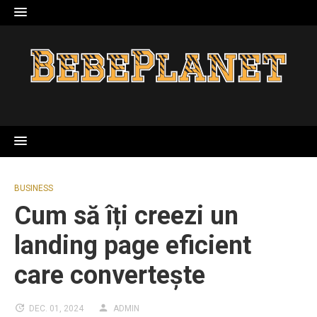
Skip
to
content
BUSINESS
Cum să îți creezi un
landing page eficient
care convertește
DEC. 01, 2024
ADMIN