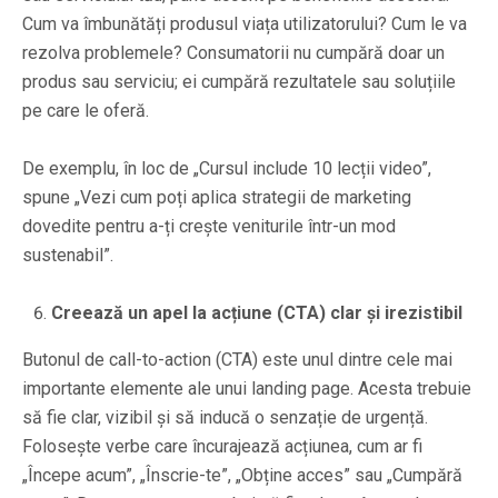
Cum va îmbunătăți produsul viața utilizatorului? Cum le va
rezolva problemele? Consumatorii nu cumpără doar un
produs sau serviciu; ei cumpără rezultatele sau soluțiile
pe care le oferă.
De exemplu, în loc de „Cursul include 10 lecții video”,
spune „Vezi cum poți aplica strategii de marketing
dovedite pentru a-ți crește veniturile într-un mod
sustenabil”.
Creează un apel la acțiune (CTA) clar și irezistibil
Butonul de call-to-action (CTA) este unul dintre cele mai
importante elemente ale unui landing page. Acesta trebuie
să fie clar, vizibil și să inducă o senzație de urgență.
Folosește verbe care încurajează acțiunea, cum ar fi
„Începe acum”, „Înscrie-te”, „Obține acces” sau „Cumpără