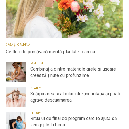
CASĂ ȘI GRĂDINĂ
Ce flori de primăvară merită plantate toamna
FASHION
Combinația dintre materiale grele și ușoare
creează ținute cu profunzime
BEAUTY
Scărpinarea scalpului întreține iritația și poate
agrava descuamarea
LIFESTYLE
Ritualul de final de program care te ajută să
lași grijile la birou