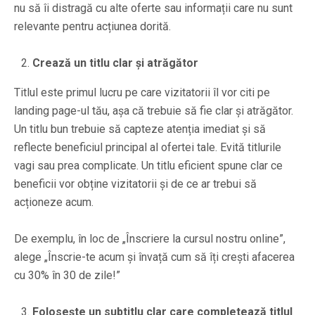
nu să îi distragă cu alte oferte sau informații care nu sunt
relevante pentru acțiunea dorită.
Crează un titlu clar și atrăgător
Titlul este primul lucru pe care vizitatorii îl vor citi pe
landing page-ul tău, așa că trebuie să fie clar și atrăgător.
Un titlu bun trebuie să capteze atenția imediat și să
reflecte beneficiul principal al ofertei tale. Evită titlurile
vagi sau prea complicate. Un titlu eficient spune clar ce
beneficii vor obține vizitatorii și de ce ar trebui să
acționeze acum.
De exemplu, în loc de „Înscriere la cursul nostru online”,
alege „Înscrie-te acum și învață cum să îți crești afacerea
cu 30% în 30 de zile!”
Folosește un subtitlu clar care completează titlul