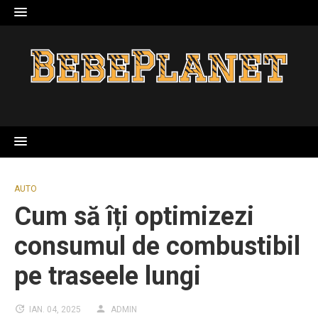
Skip
to
content
AUTO
Cum să îți optimizezi
consumul de combustibil
pe traseele lungi
IAN. 04, 2025
ADMIN