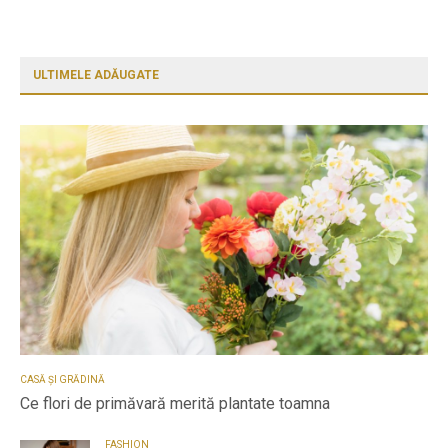
ULTIMELE ADĂUGATE
CASĂ ȘI GRĂDINĂ
Ce flori de primăvară merită plantate toamna
FASHION