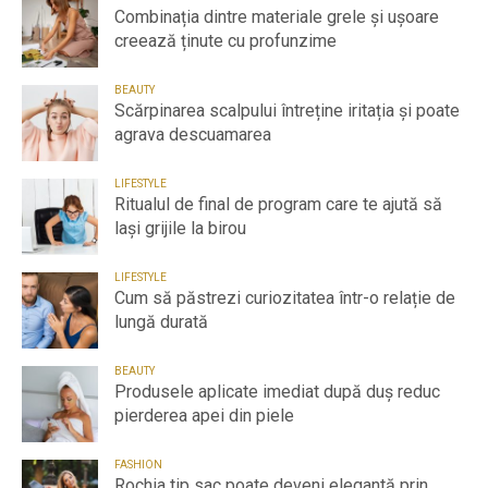
Combinația dintre materiale grele și ușoare
creează ținute cu profunzime
BEAUTY
Scărpinarea scalpului întreține iritația și poate
agrava descuamarea
LIFESTYLE
Ritualul de final de program care te ajută să
lași grijile la birou
LIFESTYLE
Cum să păstrezi curiozitatea într-o relație de
lungă durată
BEAUTY
Produsele aplicate imediat după duș reduc
pierderea apei din piele
FASHION
Rochia tip sac poate deveni elegantă prin