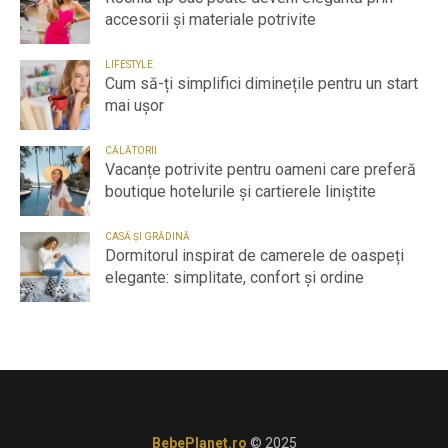
accesorii și materiale potrivite
LIFESTYLE
Cum să-ți simplifici diminețile pentru un start
mai ușor
CĂLĂTORII
Vacanțe potrivite pentru oameni care preferă
boutique hotelurile și cartierele liniștite
CASĂ ȘI GRĂDINĂ
Dormitorul inspirat de camerele de oaspeți
elegante: simplitate, confort și ordine
BebePlanet.ro
© 2025