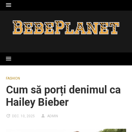
Skip
to
content
FASHION
Cum să porți denimul ca
Hailey Bieber
DEC. 10, 2025
ADMIN