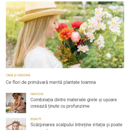
CASĂ ȘI GRĂDINĂ
Ce flori de primăvară merită plantate toamna
FASHION
Combinația dintre materiale grele și ușoare
creează ținute cu profunzime
BEAUTY
Scărpinarea scalpului întreține iritația și poate