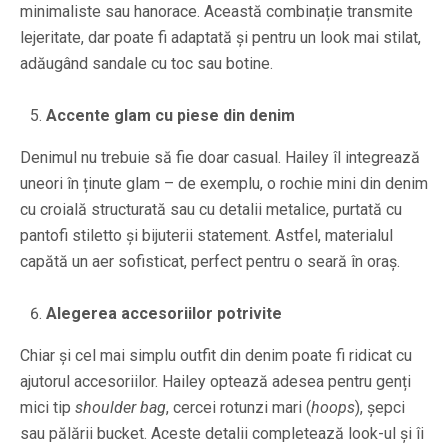
minimaliste sau hanorace. Această combinație transmite
lejeritate, dar poate fi adaptată și pentru un look mai stilat,
adăugând sandale cu toc sau botine.
Accente glam cu piese din denim
Denimul nu trebuie să fie doar casual. Hailey îl integrează
uneori în ținute glam – de exemplu, o rochie mini din denim
cu croială structurată sau cu detalii metalice, purtată cu
pantofi stiletto și bijuterii statement. Astfel, materialul
capătă un aer sofisticat, perfect pentru o seară în oraș.
Alegerea accesoriilor potrivite
Chiar și cel mai simplu outfit din denim poate fi ridicat cu
ajutorul accesoriilor. Hailey optează adesea pentru genți
mici tip
shoulder bag
, cercei rotunzi mari (
hoops
), șepci
sau pălării bucket. Aceste detalii completează look-ul și îi