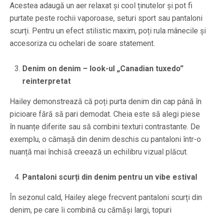
Acestea adaugă un aer relaxat și cool ținutelor și pot fi
purtate peste rochii vaporoase, seturi sport sau pantaloni
scurți. Pentru un efect stilistic maxim, poți rula mânecile și
accesoriza cu ochelari de soare statement.
Denim on denim – look-ul „Canadian tuxedo”
reinterpretat
Hailey demonstrează că poți purta denim din cap până în
picioare fără să pari demodat. Cheia este să alegi piese
în nuanțe diferite sau să combini texturi contrastante. De
exemplu, o cămașă din denim deschis cu pantaloni într-o
nuanță mai închisă creează un echilibru vizual plăcut.
Pantaloni scurți din denim pentru un vibe estival
În sezonul cald, Hailey alege frecvent pantaloni scurți din
denim, pe care îi combină cu cămăși largi, topuri