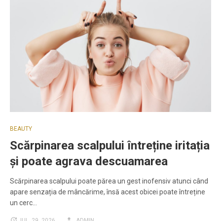
BEAUTY
Scărpinarea scalpului întreține iritația
și poate agrava descuamarea
Scărpinarea scalpului poate părea un gest inofensiv atunci când
apare senzația de mâncărime, însă acest obicei poate întreține
un cerc…
IUL. 29, 2026
ADMIN