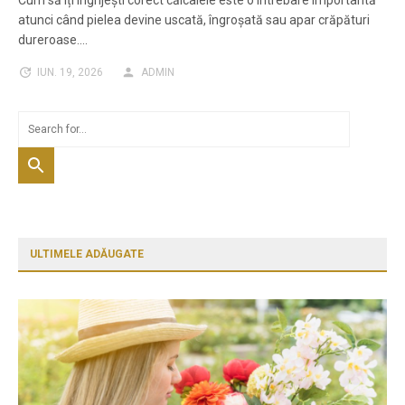
Cum să îți îngrijești corect călcâiele este o întrebare importantă
atunci când pielea devine uscată, îngroșată sau apar crăpături
dureroase.…
IUN. 19, 2026
ADMIN
ULTIMELE ADĂUGATE