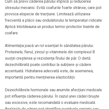
Cum să previi căderea părului implică și reducerea
stresului mecanic. Evită coafurile foarte strânse, care pot
provoca alopecie de tracțiune. Limitează utilizarea
frecventă a plăcii sau ondulatorului la temperaturi ridicate.
Aplică întotdeauna un produs termo-protector înainte de
coafare.
Alimentația joacă un rol esențial în sănătatea părului.
Proteinele, fierul, zincul și vitaminele din complexul B
susțin creșterea și rezistența firului de păr. O dietă
dezechilibrată poate contribui la subțiere și cădere
accentuată. Hidratarea adecvată este, de asemenea,
importantă pentru menținerea elasticității.
Dezechilibrele hormonale sau anumite afecțiuni medicale
pot influența căderea părului. În cazul unei căderi bruște
sau excesive, este recomandată o evaluare medicală.
Analizele de sânge pot identifica eventuale carențe sau