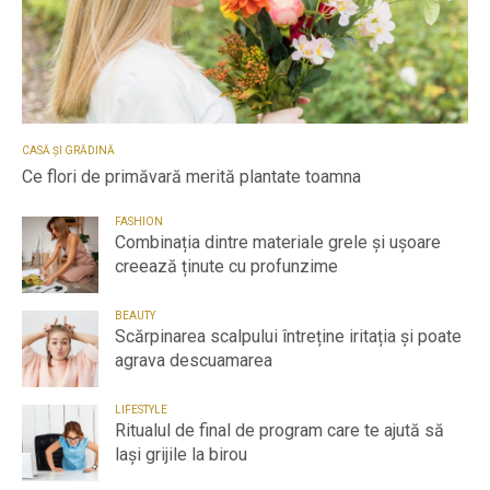
CASĂ ȘI GRĂDINĂ
Ce flori de primăvară merită plantate toamna
FASHION
Combinația dintre materiale grele și ușoare
creează ținute cu profunzime
BEAUTY
Scărpinarea scalpului întreține iritația și poate
agrava descuamarea
LIFESTYLE
Ritualul de final de program care te ajută să
lași grijile la birou