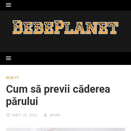
Skip
to
content
BEAUTY
Cum să previi căderea
părului
MART. 05, 2026
ADMIN