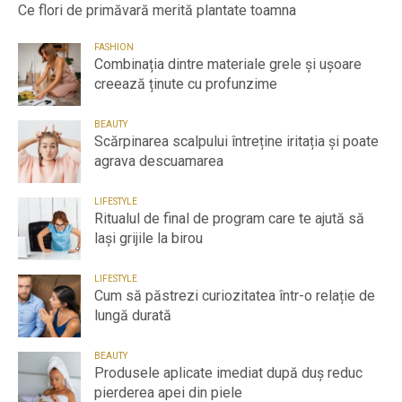
Ce flori de primăvară merită plantate toamna
FASHION
Combinația dintre materiale grele și ușoare
creează ținute cu profunzime
BEAUTY
Scărpinarea scalpului întreține iritația și poate
agrava descuamarea
LIFESTYLE
Ritualul de final de program care te ajută să
lași grijile la birou
LIFESTYLE
Cum să păstrezi curiozitatea într-o relație de
lungă durată
BEAUTY
Produsele aplicate imediat după duș reduc
pierderea apei din piele