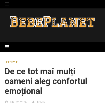
Skip
to
content
LIFESTYLE
De ce tot mai mulți
oameni aleg confortul
emoțional
IUN. 22, 2026
ADMIN