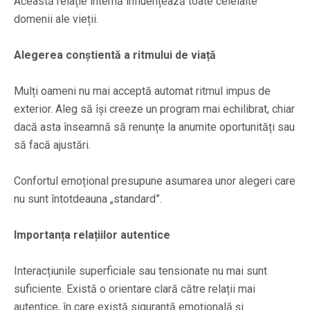
Această relație internă influențează toate celelalte
domenii ale vieții.
Alegerea conștientă a ritmului de viață
Mulți oameni nu mai acceptă automat ritmul impus de
exterior. Aleg să își creeze un program mai echilibrat, chiar
dacă asta înseamnă să renunțe la anumite oportunități sau
să facă ajustări.
Confortul emoțional presupune asumarea unor alegeri care
nu sunt întotdeauna „standard”.
Importanța relațiilor autentice
Interacțiunile superficiale sau tensionate nu mai sunt
suficiente. Există o orientare clară către relații mai
autentice, în care există siguranță emoțională și