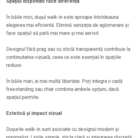
Spațiul disponibil face diferența
În băile mici, dușul walk-in este aproape întotdeauna
alegerea mai eficientă. Elimină senzația de aglomerare și
face spațiul să pară mai mare și mai aerisit.
Designul fără prag sau cu sticlă transparentă contribuie la
continuitatea vizuală, ceea ce este esențial în spațiile
reduse.
În băile mari, ai mai multă libertate. Poți integra o cadă
freestanding sau chiar combina ambele opțiuni, dacă
spațiul permite.
Estetică și impact vizual
Dușurile walk-in sunt asociate cu designul modern și
minimalist. Liniile simple, sticla clară și integrarea discretă