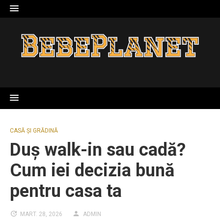
Skip
to
content
CASĂ ȘI GRĂDINĂ
Duș walk-in sau cadă?
Cum iei decizia bună
pentru casa ta
MART. 28, 2026
ADMIN