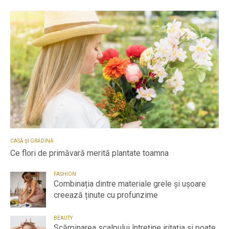
CASĂ ȘI GRĂDINĂ
Ce flori de primăvară merită plantate toamna
FASHION
Combinația dintre materiale grele și ușoare
creează ținute cu profunzime
BEAUTY
Scărpinarea scalpului întreține iritația și poate