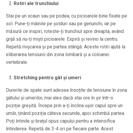
Rotiri ale trunchiului
Stai pe un scaun sau pe podea, cu picioarele bine fixate pe
sol. Pune-ți mâinile pe șolduri sau pe genunchi, iar pe
măsură ce inspiri, roteste-ți trunchiul spre dreapta, având
grijă să nu-ți miști picioarele. Expiră și revino la centru.
Repetă mișcarea și pe partea stângă. Aceste rotiri ajută la
eliberarea tensiunii din zona lombară și a coloanei
vertebrale.
Stretching pentru gât și umeri
Durerile de spate sunt adesea însoțite de tensiune în zona
gâtului și umerilor, mai ales dacă stai ore în șir într-o
poziție greșită. Începe prin a-ți înclina ușor capul spre un
umăr, ținând poziția câteva secunde, apoi schimbă partea.
Poți întinde și brațul opus capului pentru a intensifica
întinderea. Repetă de 3-4 ori pe fiecare parte. Acest