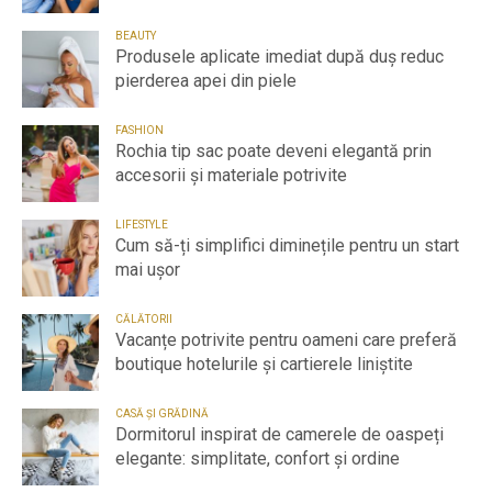
BEAUTY
Produsele aplicate imediat după duș reduc
pierderea apei din piele
FASHION
Rochia tip sac poate deveni elegantă prin
accesorii și materiale potrivite
LIFESTYLE
Cum să-ți simplifici diminețile pentru un start
mai ușor
CĂLĂTORII
Vacanțe potrivite pentru oameni care preferă
boutique hotelurile și cartierele liniștite
CASĂ ȘI GRĂDINĂ
Dormitorul inspirat de camerele de oaspeți
elegante: simplitate, confort și ordine