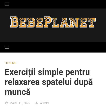
Skip
to
content
FITNESS
Exerciții simple pentru
relaxarea spatelui după
muncă
MART. 11, 2025
ADMIN