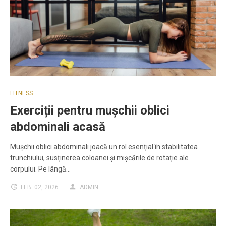
FITNESS
Exerciții pentru mușchii oblici
abdominali acasă
Mușchii oblici abdominali joacă un rol esențial în stabilitatea
trunchiului, susținerea coloanei și mișcările de rotație ale
corpului. Pe lângă…
FEB. 02, 2026
ADMIN