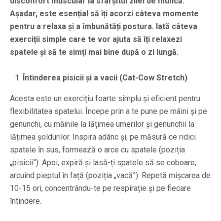
disconfort muscular la sfârșitul zilei de muncă.
Așadar, este esențial să îți acorzi câteva momente
pentru a relaxa și a îmbunătăți postura. Iată câteva
exerciții simple care te vor ajuta să îți relaxezi
spatele și să te simți mai bine după o zi lungă.
Întinderea pisicii și a vacii (Cat-Cow Stretch)
Acesta este un exercițiu foarte simplu și eficient pentru
flexibilitatea spatelui. Începe prin a te pune pe mâini și pe
genunchi, cu mâinile la lățimea umerilor și genunchii la
lățimea șoldurilor. Inspira adânc și, pe măsură ce ridici
spatele în sus, formează o arce cu spatele (poziția
„pisicii”). Apoi, expiră și lasă-ți spatele să se coboare,
arcuind pieptul în față (poziția „vacă”). Repetă mișcarea de
10-15 ori, concentrându-te pe respirație și pe fiecare
întindere.