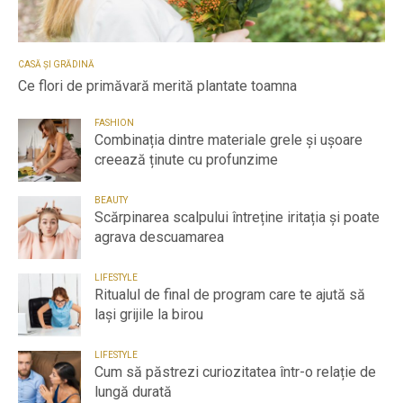
CASĂ ȘI GRĂDINĂ
Ce flori de primăvară merită plantate toamna
FASHION
Combinația dintre materiale grele și ușoare
creează ținute cu profunzime
BEAUTY
Scărpinarea scalpului întreține iritația și poate
agrava descuamarea
LIFESTYLE
Ritualul de final de program care te ajută să
lași grijile la birou
LIFESTYLE
Cum să păstrezi curiozitatea într-o relație de
lungă durată