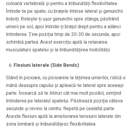
coloană vertebrală și pentru a îmbunătăți flexibilitatea.
Întinde-te pe spate, cu brațele întinse lateral și genunchii
îndoiți. Rotește-ți ușor genunchii spre stânga, păstrând
umerii pe sol, apoi întinde-ți brațul drept pentru a adânci
întinderea. Ține poziția timp de 20-30 de secunde, apoi
schimbă partea. Acest exercițiu ajută la relaxarea
musculaturii spatelui și la îmbunătățirea mobilității.
Flexiuni laterale (Side Bends)
Stând în picioare, cu picioarele la lățimea umerilor, ridică o
mână deasupra capului și apleacă-te lateral spre aceeași
parte. Încearcă să te întinzi cât mai mult posibil, simțind
întinderea pe lateralul spatelui. Păstrează poziția câteva
secunde și revino la centru. Repetă pe cealaltă parte.
Aceste flexiuni ajută la ameliorarea tensiunii laterale din
zona lombară și îmbunătățesc flexibilitatea.