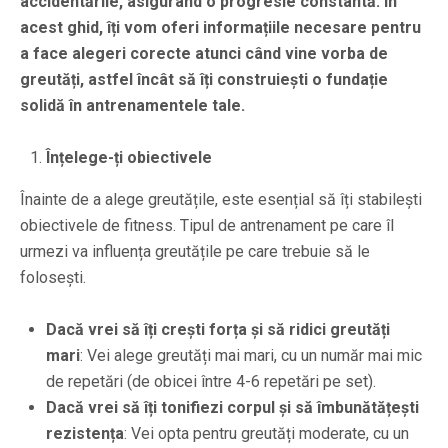
accidentările, asigurând o progresie constantă. În
acest ghid, îți vom oferi informațiile necesare pentru
a face alegeri corecte atunci când vine vorba de
greutăți, astfel încât să îți construiești o fundație
solidă în antrenamentele tale.
Înțelege-ți obiectivele
Înainte de a alege greutățile, este esențial să îți stabilești
obiectivele de fitness. Tipul de antrenament pe care îl
urmezi va influența greutățile pe care trebuie să le
folosești.
Dacă vrei să îți crești forța și să ridici greutăți
mari
: Vei alege greutăți mai mari, cu un număr mai mic
de repetări (de obicei între 4-6 repetări pe set).
Dacă vrei să îți tonifiezi corpul și să îmbunătățești
rezistența
: Vei opta pentru greutăți moderate, cu un