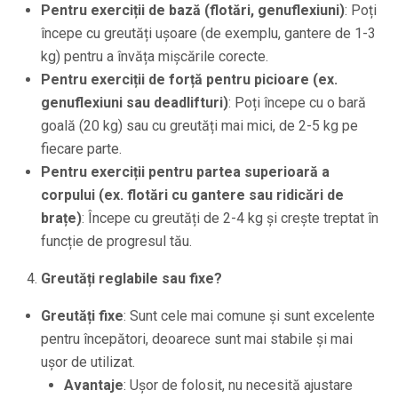
Pentru exerciții de bază (flotări, genuflexiuni)
: Poți
începe cu greutăți ușoare (de exemplu, gantere de 1-3
kg) pentru a învăța mișcările corecte.
Pentru exerciții de forță pentru picioare (ex.
genuflexiuni sau deadlifturi)
: Poți începe cu o bară
goală (20 kg) sau cu greutăți mai mici, de 2-5 kg pe
fiecare parte.
Pentru exerciții pentru partea superioară a
corpului (ex. flotări cu gantere sau ridicări de
brațe)
: Începe cu greutăți de 2-4 kg și crește treptat în
funcție de progresul tău.
Greutăți reglabile sau fixe?
Greutăți fixe
: Sunt cele mai comune și sunt excelente
pentru începători, deoarece sunt mai stabile și mai
ușor de utilizat.
Avantaje
: Ușor de folosit, nu necesită ajustare