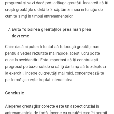
progresul și vezi dacă poți adăuga greutăți. Încearcă să îți
crești greutățile o dată la 2 săptămâni sau în funcție de
cum te simți în timpul antrenamentelor.
Evită folosirea greutăților prea mari prea
devreme
Chiar dacă ai putea fi tentat să folosești greutăți mari
pentru a vedea rezultate mai rapide, acest lucru poate
duce la accidentări. Este important să îți construiești
progresul pe baze solide și să îți dai timp să te adaptezi
la exerciții. Începe cu greutăți mai mici, concentrează-te
pe formă și crește treptat intensitatea.
Concluzie
Alegerea greutăților corecte este un aspect crucial în
antrenamentele de forță. Începe cu greutăți care îți permit