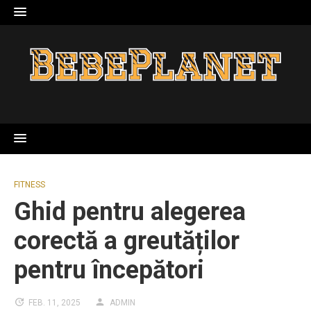
Skip
to
content
FITNESS
Ghid pentru alegerea
corectă a greutăților
pentru începători
FEB. 11, 2025
ADMIN