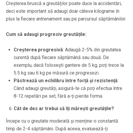
Creșterea bruscă a greutăților poate duce la accidentări,
deci este important să adaugi doar câteva kilograme în
plus la fiecare antrenament sau pe parcursul săptămânilor.
Cum să adaugi progresiv greutățile:
Creșterea progresivă
: Adaugă 2-5% din greutatea
curentă după fiecare săptămână sau două. De
exemplu, dacă folosești gantere de 5 kg, poți trece la
5.5 kg sau 6 kg pe măsură ce progresezi.
Păstrează un echilibru între forță și rezistență
:
Când adaugi greutăți, asigură-te că poți efectua între
8-12 repetări pe set, fără a-ți pierde forma.
Cât de des ar trebui să îți mărești greutățile?
Începe cu o greutate moderată și menține-o constantă
timp de 2-4 săptămâni. După aceea, evaluează-ți