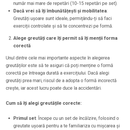
număr mai mare de repetări (10-15 repetări pe set).
Dacă vrei să îți îmbunătățești și mobilitatea
:
Greutăți ușoare sunt ideale, permițându-ți să faci
exerciții controlate și să te concentrezi pe formă.
Alege greutăți care îți permit să îți menții forma
corectă
Unul dintre cele mai importante aspecte în alegerea
greutăților este să te asiguri că poți menține o formă
corectă pe întreaga durată a exercițiului. Dacă alegi
greutăți prea mari, riscul de a adopta o formă incorectă
crește, iar acest lucru poate duce la accidentări.
Cum să îți alegi greutățile corecte:
Primul set
: Începe cu un set de încălzire, folosind o
greutate ușoară pentru a te familiariza cu mișcarea și