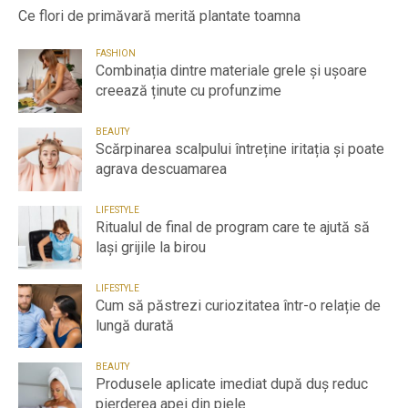
Ce flori de primăvară merită plantate toamna
FASHION
Combinația dintre materiale grele și ușoare
creează ținute cu profunzime
BEAUTY
Scărpinarea scalpului întreține iritația și poate
agrava descuamarea
LIFESTYLE
Ritualul de final de program care te ajută să
lași grijile la birou
LIFESTYLE
Cum să păstrezi curiozitatea într-o relație de
lungă durată
BEAUTY
Produsele aplicate imediat după duș reduc
pierderea apei din piele