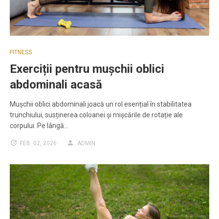
FITNESS
Exerciții pentru mușchii oblici
abdominali acasă
Mușchii oblici abdominali joacă un rol esențial în stabilitatea
trunchiului, susținerea coloanei și mișcările de rotație ale
corpului. Pe lângă…
FEB. 02, 2026
ADMIN