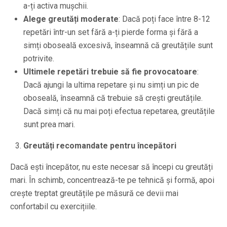
a-ți activa mușchii.
Alege greutăți moderate
: Dacă poți face între 8-12
repetări într-un set fără a-ți pierde forma și fără a
simți oboseală excesivă, înseamnă că greutățile sunt
potrivite.
Ultimele repetări trebuie să fie provocatoare
:
Dacă ajungi la ultima repetare și nu simți un pic de
oboseală, înseamnă că trebuie să crești greutățile.
Dacă simți că nu mai poți efectua repetarea, greutățile
sunt prea mari.
Greutăți recomandate pentru începători
Dacă ești începător, nu este necesar să începi cu greutăți
mari. În schimb, concentrează-te pe tehnică și formă, apoi
crește treptat greutățile pe măsură ce devii mai
confortabil cu exercițiile.