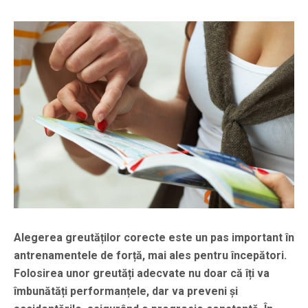
Alegerea greutăților corecte este un pas important în
antrenamentele de forță, mai ales pentru începători.
Folosirea unor greutăți adecvate nu doar că îți va
îmbunătăți performanțele, dar va preveni și