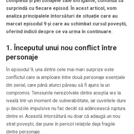
complexă și personajele sale intrigante, continuă să
surprindă cu fiecare episod. În acest articol, vom
analiza principalele întorsături de situație care au
marcat episodul 9 și care au schimbat cursul poveștii,
oferind indicii despre ce va urma în continuare.
1.
Începutul unui nou conflict între
personaje
În episodul 9, una dintre cele mai mari surprize este
conflictul care ia amploare între două personaje esențiale
din serial, care până atunci păreau să fi ajuns la un
compromis. Tensiunile nerezolvate dintre aceștia ies la
iveală într-un moment de vulnerabilitate, iar cuvintele dure
și deciziile impulsive nu fac decât să adâncească ruptura
dintre ei. Această întorsătură nu doar că adaugă un nou
strat poveștii, dar pune în pericol relațiile deja fragile
dintre personaje.