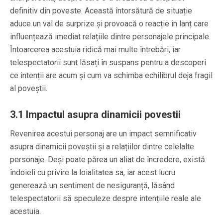
definitiv din poveste. Această întorsătură de situație
aduce un val de surprize și provoacă o reacție în lanț care
influențează imediat relațiile dintre personajele principale.
Întoarcerea acestuia ridică mai multe întrebări, iar
telespectatorii sunt lăsați în suspans pentru a descoperi
ce intenții are acum și cum va schimba echilibrul deja fragil
al poveștii.
3.1
Impactul asupra dinamicii povestii
Revenirea acestui personaj are un impact semnificativ
asupra dinamicii poveștii și a relațiilor dintre celelalte
personaje. Deși poate părea un aliat de încredere, există
îndoieli cu privire la loialitatea sa, iar acest lucru
generează un sentiment de nesiguranță, lăsând
telespectatorii să speculeze despre intențiile reale ale
acestuia.