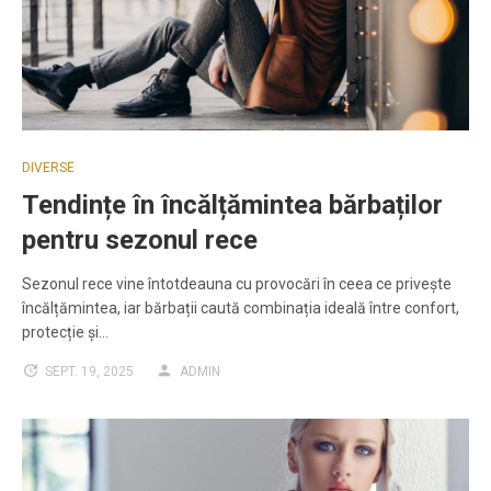
DIVERSE
Tendințe în încălțămintea bărbaților
pentru sezonul rece
Sezonul rece vine întotdeauna cu provocări în ceea ce privește
încălțămintea, iar bărbații caută combinația ideală între confort,
protecție și…
SEPT. 19, 2025
ADMIN