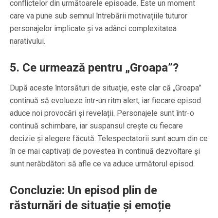
conflictelor din următoarele episoade. Este un moment
care va pune sub semnul întrebării motivațiile tuturor
personajelor implicate și va adânci complexitatea
narativului.
5.
Ce urmează pentru „Groapa”?
După aceste întorsături de situație, este clar că „Groapa”
continuă să evolueze într-un ritm alert, iar fiecare episod
aduce noi provocări și revelații. Personajele sunt într-o
continuă schimbare, iar suspansul crește cu fiecare
decizie și alegere făcută. Telespectatorii sunt acum din ce
în ce mai captivați de povestea în continuă dezvoltare și
sunt nerăbdători să afle ce va aduce următorul episod.
Concluzie: Un episod plin de
răsturnări de situație și emoție