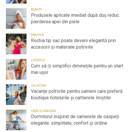
BEAUTY
Produsele aplicate imediat după duș reduc
pierderea apei din piele
FASHION
Rochia tip sac poate deveni elegantă prin
accesorii și materiale potrivite
LIFESTYLE
Cum să-ți simplifici diminețile pentru un start
mai ușor
CĂLĂTORII
Vacanțe potrivite pentru oameni care preferă
boutique hotelurile și cartierele liniștite
CASĂ ȘI GRĂDINĂ
Dormitorul inspirat de camerele de oaspeți
elegante: simplitate, confort și ordine