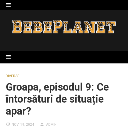
Skip
to
content
DIVERSE
Groapa, episodul 9: Ce
întorsături de situație
apar?
NOV. 19, 2024
ADMIN