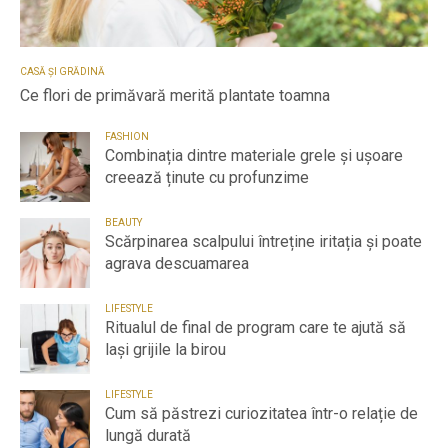
CASĂ ȘI GRĂDINĂ
Ce flori de primăvară merită plantate toamna
FASHION
Combinația dintre materiale grele și ușoare
creează ținute cu profunzime
BEAUTY
Scărpinarea scalpului întreține iritația și poate
agrava descuamarea
LIFESTYLE
Ritualul de final de program care te ajută să
lași grijile la birou
LIFESTYLE
Cum să păstrezi curiozitatea într-o relație de
lungă durată