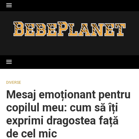
Skip
to
content
DIVERSE
Mesaj emoționant pentru
copilul meu: cum să îți
exprimi dragostea față
de cel mic