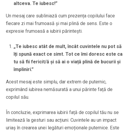
altceva. Te iubesc!”
Un mesaj care subliniază cum prezența copilului face
fiecare zi mai frumoasă și mai plină de sens. Este o
expresie frumoasă a iubirii părintești.
„Te iubesc atât de mult, încât cuvintele nu pot să
îți spună exact ce simt. Tot ce îmi doresc este ca
tu să fii fericit/ă și să ai o viață plină de bucurii și
împliniri.”
Acest mesaj este simplu, dar extrem de puternic,
exprimând iubirea nemăsurată a unui părinte față de
copilul său.
În concluzie, exprimarea iubirii față de copilul tău nu se
limitează la gesturi sau acțiuni. Cuvintele au un impact
uriaș în crearea unei legături emoționale puternice. Este