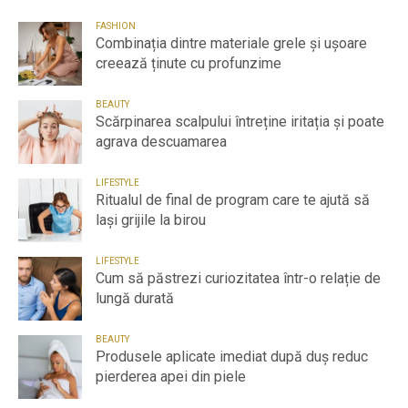
FASHION
Combinația dintre materiale grele și ușoare
creează ținute cu profunzime
BEAUTY
Scărpinarea scalpului întreține iritația și poate
agrava descuamarea
LIFESTYLE
Ritualul de final de program care te ajută să
lași grijile la birou
LIFESTYLE
Cum să păstrezi curiozitatea într-o relație de
lungă durată
BEAUTY
Produsele aplicate imediat după duș reduc
pierderea apei din piele