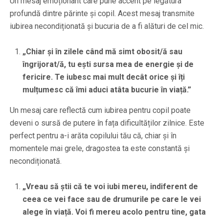
Un mesaj emoționant care pune accent pe legătura
profundă dintre părinte și copil. Acest mesaj transmite
iubirea necondiționată și bucuria de a fi alături de cel mic.
„Chiar și în zilele când mă simt obosit/ă sau
îngrijorat/ă, tu ești sursa mea de energie și de
fericire. Te iubesc mai mult decât orice și îți
mulțumesc că îmi aduci atâta bucurie în viață.”
Un mesaj care reflectă cum iubirea pentru copil poate
deveni o sursă de putere în fața dificultăților zilnice. Este
perfect pentru a-i arăta copilului tău că, chiar și în
momentele mai grele, dragostea ta este constantă și
necondiționată.
„Vreau să știi că te voi iubi mereu, indiferent de
ceea ce vei face sau de drumurile pe care le vei
alege în viață. Voi fi mereu acolo pentru tine, gata