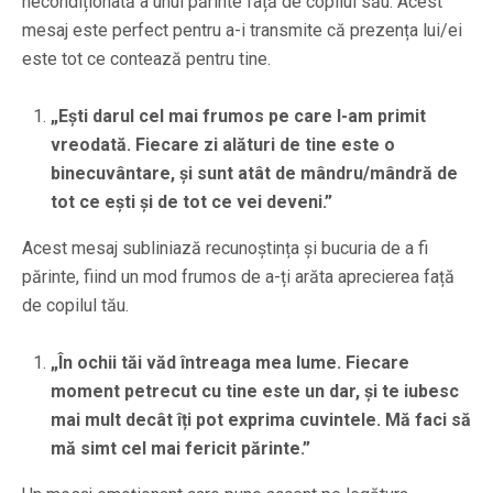
necondiționată a unui părinte față de copilul său. Acest
mesaj este perfect pentru a-i transmite că prezența lui/ei
este tot ce contează pentru tine.
„Ești darul cel mai frumos pe care l-am primit
vreodată. Fiecare zi alături de tine este o
binecuvântare, și sunt atât de mândru/mândră de
tot ce ești și de tot ce vei deveni.”
Acest mesaj subliniază recunoștința și bucuria de a fi
părinte, fiind un mod frumos de a-ți arăta aprecierea față
de copilul tău.
„În ochii tăi văd întreaga mea lume. Fiecare
moment petrecut cu tine este un dar, și te iubesc
mai mult decât îți pot exprima cuvintele. Mă faci să
mă simt cel mai fericit părinte.”