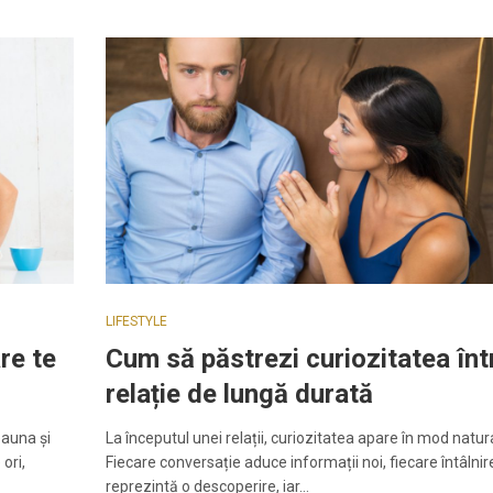
LIFESTYLE
re te
Cum să păstrezi curiozitatea înt
relație de lungă durată
eauna și
La începutul unei relații, curiozitatea apare în mod natura
ori,
Fiecare conversație aduce informații noi, fiecare întâlnir
reprezintă o descoperire, iar…