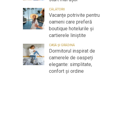
CĂLĂTORII
Vacanțe potrivite pentru
oameni care preferă
boutique hotelurile și
cartierele liniștite
CASĂ ȘI GRĂDINĂ
Dormitorul inspirat de
camerele de oaspeți
elegante: simplitate,
confort și ordine