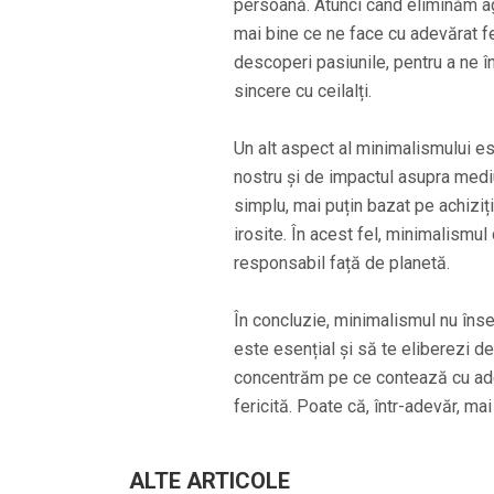
persoană. Atunci când eliminăm ag
mai bine ce ne face cu adevărat fe
descoperi pasiunile, pentru a ne înv
sincere cu ceilalți.
Un alt aspect al minimalismului e
nostru și de impactul asupra mediu
simplu, mai puțin bazat pe achiziți
irosite. În acest fel, minimalismul
responsabil față de planetă.
În concluzie, minimalismul nu înse
este esențial și să te eliberezi de
concentrăm pe ce contează cu adevă
fericită. Poate că, într-adevăr, ma
ALTE ARTICOLE