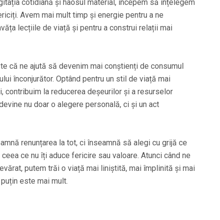
itația cotidiană și haosul material, începem să înțelegem
riciți. Avem mai mult timp și energie pentru a ne
ăța lecțiile de viață și pentru a construi relații mai
ste că ne ajută să devenim mai conștienți de consumul
lui înconjurător. Optând pentru un stil de viață mai
i, contribuim la reducerea deșeurilor și a resurselor
 devine nu doar o alegere personală, ci și un act
amnă renunțarea la tot, ci înseamnă să alegi cu grijă ce
 ceea ce nu îți aduce fericire sau valoare. Atunci când ne
rat, putem trăi o viață mai liniștită, mai împlinită și mai
i puțin este mai mult.