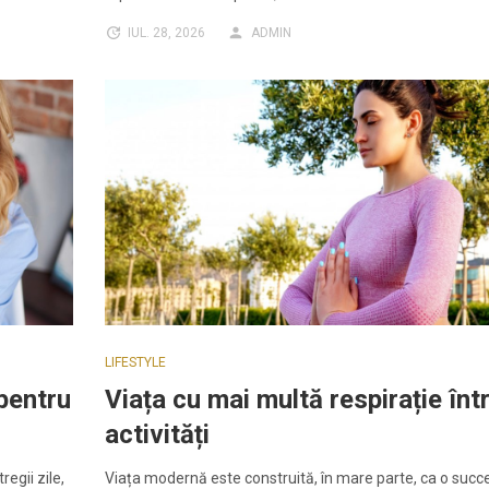
IUL. 28, 2026
ADMIN
LIFESTYLE
 pentru
Viața cu mai multă respirație înt
activități
egii zile,
Viața modernă este construită, în mare parte, ca o succ