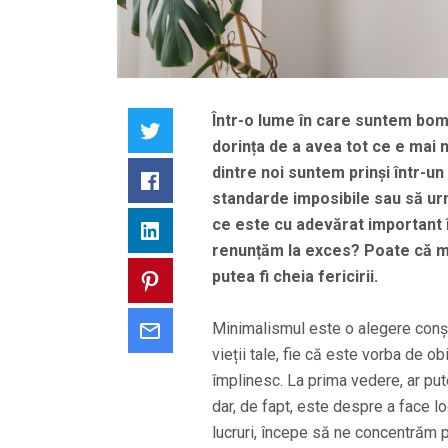
Într-o lume în care suntem bom
Twitter
dorința de a avea tot ce e mai 
dintre noi suntem prinși într-un
Facebook
standarde imposibile sau să ur
ce este cu adevărat important 
LinkedIn
renunțăm la exces? Poate că mai
putea fi cheia fericirii.
Pinterest
Minimalismul este o alegere conști
Email
vieții tale, fie că este vorba de ob
împlinesc. La prima vedere, ar pu
dar, de fapt, este despre a face l
lucruri, începe să ne concentrăm 