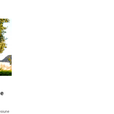
re
esiune