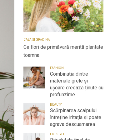
CASĂ ȘI GRĂDINĂ
Ce flori de primăvară merită plantate
toamna
FASHION
Combinația dintre
materiale grele și
ușoare creează ținute cu
profunzime
BEAUTY
Scărpinarea scalpului
întreține iritația și poate
agrava descuamarea
LIFESTYLE