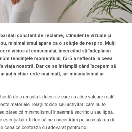
bardați constant de reclame, stimulente vizuale și
nou, minimalismul apare ca o soluție de respiro. Mulți
 cerc vicios al consumului, încercând să îndeplinim
măm tendințele momentului, fără a reflecta la ceea
în viața noastră. Dar ce se întâmplă când începem să
 puțin chiar este mai mult, iar minimalismul ar
entă de a renunța la lucrurile care nu aduc valoare reală
iecte materiale, relații toxice sau activități care nu te
tea părea că minimalismul înseamnă sacrificiu sau lipsă,
oc esențialului. În loc să ne concentrăm pe acumularea de
pe ceea ce contează cu adevărat pentru noi.