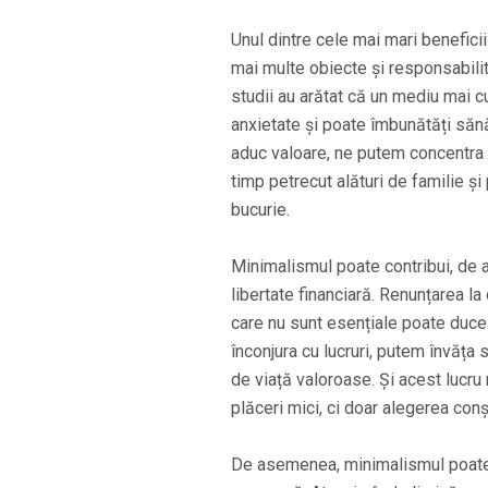
Unul dintre cele mai mari benefici
mai multe obiecte și responsabilită
studii au arătat că un mediu mai c
anxietate și poate îmbunătăți săn
aduc valoare, ne putem concentra
timp petrecut alături de familie și
bucurie.
Minimalismul poate contribui, de a
libertate financiară. Renunțarea la
care nu sunt esențiale poate duce 
înconjura cu lucruri, putem învăța
de viață valoroase. Și acest lucru
plăceri mici, ci doar alegerea con
De asemenea, minimalismul poate aj