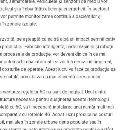
igent, semafoarele, vehiculele și senzorii de mediu vor
raficul și a îmbunătăți eficiența energetică. În sectorul
 vor permite monitorizarea continuă a pacienților și
i în zonele izolate.
zvoltă, se așteaptă ca ea să aibă un impact semnificativ
 producției. Fabricile inteligente, unde mașinile și roboții
a procesele de producție, vor deveni din ce în ce mai
 putea schimba informații și vor lua decizii în timp real,
 costurile de operare. Acest lucru va face ca producția să
stenabilă, prin utilizarea mai eficientă a resurselor.
ementarea rețelelor 5G nu sunt de neglijat. Unul dintre
tructura necesară pentru susținerea acestei tehnologii.
letă cu 5G, va fi necesară instalarea unui număr mult mai
comparativ cu rețelele 4G. Acest lucru presupune costuri
abil, mai ales în zonele urbane dens populate sau în
ra existentă nu este întotdeauna pregătită pentru o astfel