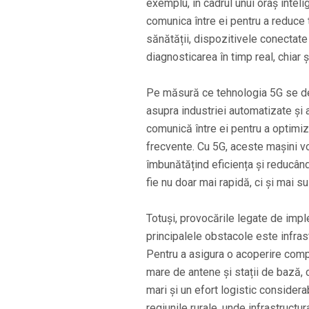
exemplu, în cadrul unui oraș intel
comunica între ei pentru a reduce t
sănătății, dispozitivele conectate
diagnosticarea în timp real, chiar ș
Pe măsură ce tehnologia 5G se de
asupra industriei automatizate și a
comunică între ei pentru a optimiz
frecvente. Cu 5G, aceste mașini vor
îmbunătățind eficiența și reducând
fie nu doar mai rapidă, ci și mai su
Totuși, provocările legate de impl
principalele obstacole este infras
Pentru a asigura o acoperire comp
mare de antene și stații de bază, 
mari și un efort logistic consider
regiunile rurale, unde infrastructu