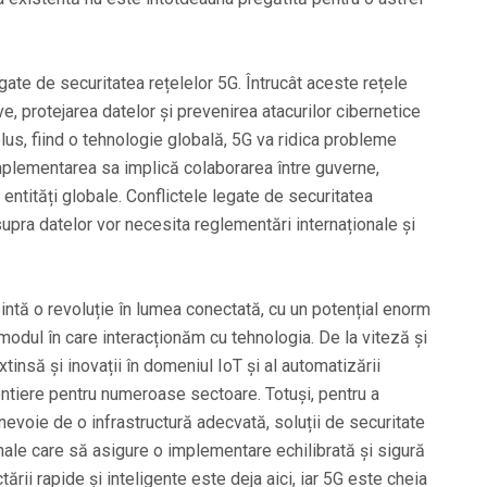
gate de securitatea rețelelor 5G. Întrucât aceste rețele
e, protejarea datelor și prevenirea atacurilor cibernetice
plus, fiind o tehnologie globală, 5G va ridica probleme
mplementarea sa implică colaborarea între guverne,
e entități globale. Conflictele legate de securitatea
asupra datelor vor necesita reglementări internaționale și
intă o revoluție în lumea conectată, cu un potențial enorm
modul în care interacționăm cu tehnologia. De la viteză și
xtinsă și inovații în domeniul IoT și al automatizării
ontiere pentru numeroase sectoare. Totuși, pentru a
 nevoie de o infrastructură adecvată, soluții de securitate
nale care să asigure o implementare echilibrată și sigură
tării rapide și inteligente este deja aici, iar 5G este cheia