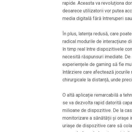
rapide. Aceasta va revoluționa do
deoarece utilizatorii vor putea ac
media digitală fără întreruperi sau 
În plus, latența redusă, care poat
radical modurile de interacțiune 
în timp real între dispozitivele con
necesită răspunsuri imediate. De e
experiențele de gaming să fie mul
întârziere care afectează jocurile m
chirurgicale la distanță, unde preci
O altă aplicație remarcabilă a tehn
se va dezvolta rapid datorită capa
milioane de dispozitive. De la cas
monitorizare a sănătății și orașe i
uriașe de dispozitive care să cola