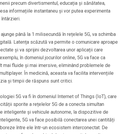
menii precum divertismentul, educația și sănătatea,
cesa informațiile instantaneu și vor putea experimenta
întârzieri.
e ajunge până la 1 milisecundă în rețelele 5G, va schimba
digitală. Latența scăzută va permite o comunicare aproape
ectate și va sprijini dezvoltarea unor aplicații care
xemplu, în domeniul jocurilor online, 5G va face ca
t mai fluide și mai imersive, eliminând problemele de
ultiplayer. În medicină, aceasta va facilita intervențiile
zia și timpii de răspuns sunt critici.
ologiei 5G va fi în domeniul Internet of Things (IoT), care
cității sporite a rețelelor 5G de a conecta simultan
e inteligente și vehicule autonome, la dispozitive de
nteligente, 5G va face posibilă conectarea unei cantități
boreze între ele într-un ecosistem interconectat. De