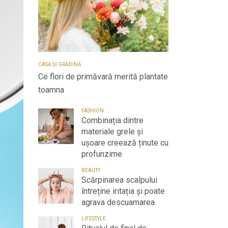
CASĂ ȘI GRĂDINĂ
Ce flori de primăvară merită plantate
toamna
FASHION
Combinația dintre
materiale grele și
ușoare creează ținute cu
profunzime
BEAUTY
Scărpinarea scalpului
întreține iritația și poate
agrava descuamarea
LIFESTYLE