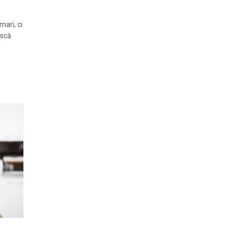
ari, ci
ască