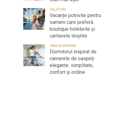
CĂLĂTORII
Vacanțe potrivite pentru
oameni care preferă
boutique hotelurile și
cartierele liniștite
CASĂ ȘI GRĂDINĂ
Dormitorul inspirat de
camerele de oaspeți
elegante: simplitate,
confort și ordine