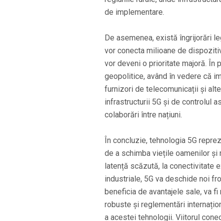
de implementare.
De asemenea, există îngrijorări le
vor conecta milioane de dispozitiv
vor deveni o prioritate majoră. În 
geopolitice, având în vedere că i
furnizori de telecomunicații și alt
infrastructurii 5G și de controlul 
colaborări între națiuni.
În concluzie, tehnologia 5G reprez
de a schimba viețile oamenilor și 
latență scăzută, la conectivitate e
industriale, 5G va deschide noi fr
beneficia de avantajele sale, va fi
robuste și reglementări internațio
a acestei tehnologii. Viitorul conec