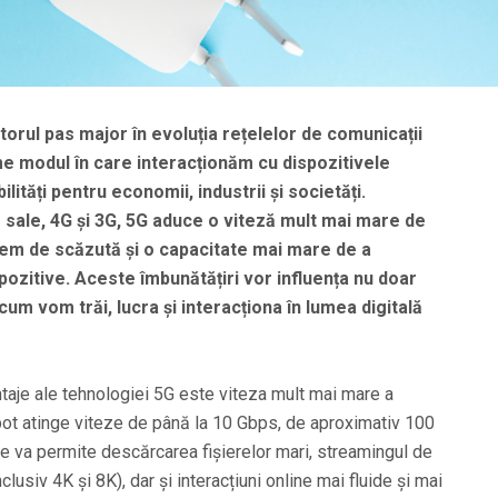
rul pas major în evoluția rețelelor de comunicații
e modul în care interacționăm cu dispozitivele
lități pentru economii, industrii și societăți.
ale, 4G și 3G, 5G aduce o viteză mult mai mare de
rem de scăzută și o capacitate mai mare de a
ozitive. Aceste îmbunătățiri vor influența nu doar
um vom trăi, lucra și interacționa în lumea digitală
taje ale tehnologiei 5G este viteza mult mai mare a
 pot atinge viteze de până la 10 Gbps, de aproximativ 100
e va permite descărcarea fișierelor mari, streamingul de
nclusiv 4K și 8K), dar și interacțiuni online mai fluide și mai