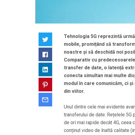
Tehnologia 5G reprezintă următo
Twitter
mobile, promițând să transform
noastre și să deschidă noi posibi
Facebook
Comparativ cu predecesoarele s
transfer de date, o latență ext
LinkedIn
conecta simultan mai multe disp
modul în care comunicăm, ci și c
Pinterest
din viitor.
Email
Unul dintre cele mai evidente avan
transferului de date. Rețelele 5G
de ori mai rapide decât 4G, ceea c
conținut video de înaltă calitate (i