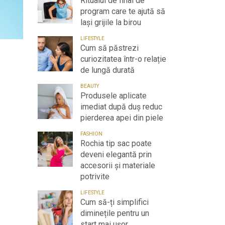
Ritualul de final de
program care te ajută să
lași grijile la birou
LIFESTYLE
Cum să păstrezi
curiozitatea într-o relație
de lungă durată
BEAUTY
Produsele aplicate
imediat după duș reduc
pierderea apei din piele
FASHION
Rochia tip sac poate
deveni elegantă prin
accesorii și materiale
potrivite
LIFESTYLE
Cum să-ți simplifici
diminețile pentru un
start mai ușor