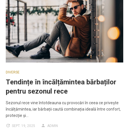
DIVERSE
Tendințe în încălțămintea bărbaților
pentru sezonul rece
Sezonul rece vine întotdeauna cu provocări în ceea ce privește
încălțămintea, iar bărbații caută combinația ideală între confort,
protecție și…
SEPT. 19, 2025
ADMIN