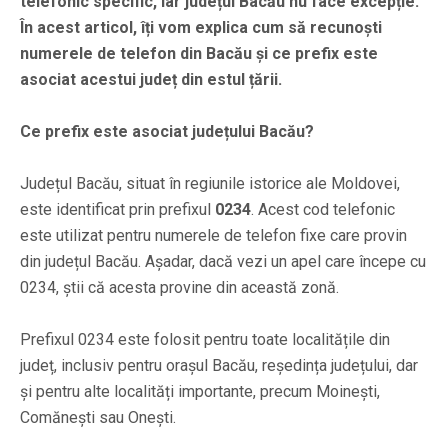
telefonic specific, iar județul Bacău nu face excepție.
În acest articol, îți vom explica cum să recunoști
numerele de telefon din Bacău și ce prefix este
asociat acestui județ din estul țării.
Ce prefix este asociat județului Bacău?
Județul Bacău, situat în regiunile istorice ale Moldovei,
este identificat prin prefixul
0234
. Acest cod telefonic
este utilizat pentru numerele de telefon fixe care provin
din județul Bacău. Așadar, dacă vezi un apel care începe cu
0234, știi că acesta provine din această zonă.
Prefixul 0234 este folosit pentru toate localitățile din
județ, inclusiv pentru orașul Bacău, reședința județului, dar
și pentru alte localități importante, precum Moinești,
Comănești sau Onești.