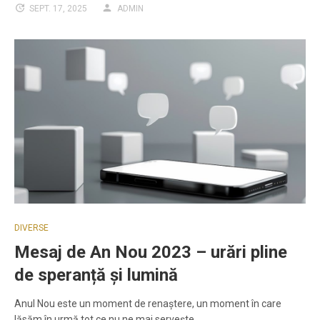
SEPT. 17, 2025
ADMIN
DIVERSE
Mesaj de An Nou 2023 – urări pline
de speranță și lumină
Anul Nou este un moment de renaștere, un moment în care
lăsăm în urmă tot ce nu ne mai servește…