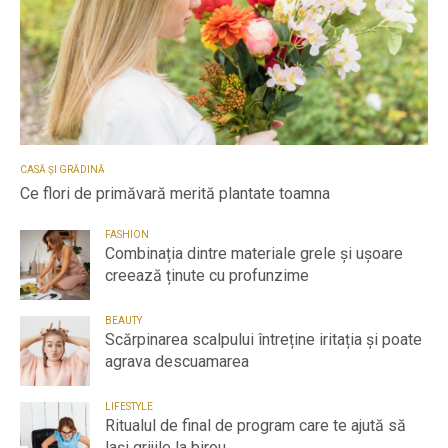
CASĂ ȘI GRĂDINĂ
Ce flori de primăvară merită plantate toamna
FASHION
Combinația dintre materiale grele și ușoare
creează ținute cu profunzime
BEAUTY
Scărpinarea scalpului întreține iritația și poate
agrava descuamarea
LIFESTYLE
Ritualul de final de program care te ajută să
lași grijile la birou