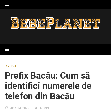
Skip
to
content
DIVERSE
Prefix Bacău: Cum să
identifici numerele de
telefon din Bacău
APR. 04, 2025
ADMIN