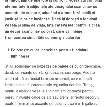
primitor, plin de energie și confort. Acest stil combină
elementele tradiționale ale designului scandinav cu
accente de culoare, aducând o atmosferă caldă și
jucăușă în orice încăpere. Dacă îți dorești o locuință
veselă și plină de viață, iată câteva idei pentru a crea
un decor scandinav colorat, care să îmbine
frumusețea simplității cu energia culorilor.
Folosește culori deschise pentru fundaluri
luminoase
Stilul scandinav se bazează pe palete de culori deschise,
de obicei nuanțe de alb, gri deschis sau beige. Aceste
culori oferă un fundal luminos și aerisit, care reflectă
lumina naturală, caracteristic regiunilor nordice. Totuși,
pentru a adăuga veselie și dinamism, optează pentru
pereți în nuanțe calde de alb sau crem, iar restul decorului
poate fi animat cu accente de culori vii, cum ar fi galben,