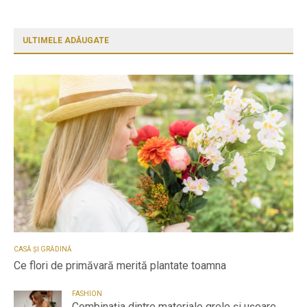
ULTIMELE ADĂUGATE
CASĂ ȘI GRĂDINĂ
Ce flori de primăvară merită plantate toamna
FASHION
Combinația dintre materiale grele și ușoare