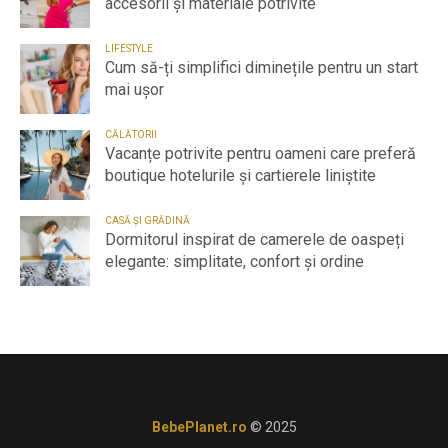
accesorii și materiale potrivite
LIFESTYLE
Cum să-ți simplifici diminețile pentru un start
mai ușor
CĂLĂTORII
Vacanțe potrivite pentru oameni care preferă
boutique hotelurile și cartierele liniștite
CASĂ ȘI GRĂDINĂ
Dormitorul inspirat de camerele de oaspeți
elegante: simplitate, confort și ordine
BebePlanet.ro
© 2025