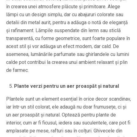
în crearea unei atmosfere plăcute și primitoare. Alege
lămpi cu un design simplu, dar cu abajururi colorate sau
detalii din metal aurit, pentru a adăuga o notă de eleganță
și rafinament. Lămpile suspendate din lemn sau sticlă
transparentă, cu forme geometrice, sunt foarte populare în
acest stil și vor adăuga un efect modern, dar cald. De
asemenea, lumânările parfumate sau ghirlandele cu lumini
calde pot contribui la crearea unui ambient relaxant și plin
de farmec.
Plante verzi pentru un aer proaspăt și natural
Plantele sunt un element esențial în orice decor scandinav,
iar într-un stil colorat, ele adaugă nu doar frumusețe, ci și
un aer proaspăt și natural. Optează pentru plante de
interior, cum ar fi ficusul, iedera sau suculentele, care pot fi
amplasate pe mese, rafturi sau în colțuri. Ghivecele din