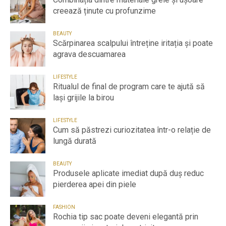
creează ținute cu profunzime
BEAUTY
Scărpinarea scalpului întreține iritația și poate
agrava descuamarea
LIFESTYLE
Ritualul de final de program care te ajută să
lași grijile la birou
LIFESTYLE
Cum să păstrezi curiozitatea într-o relație de
lungă durată
BEAUTY
Produsele aplicate imediat după duș reduc
pierderea apei din piele
FASHION
Rochia tip sac poate deveni elegantă prin