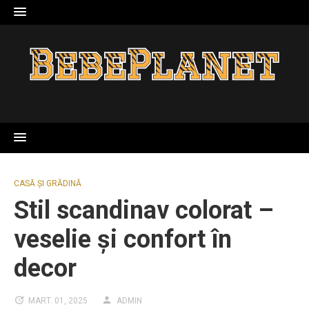
Skip
to
content
CASĂ ȘI GRĂDINĂ
Stil scandinav colorat –
veselie și confort în
decor
MART. 01, 2025
ADMIN