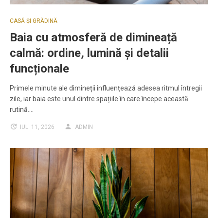
CASĂ ȘI GRĂDINĂ
Baia cu atmosferă de dimineață
calmă: ordine, lumină și detalii
funcționale
Primele minute ale dimineții influențează adesea ritmul întregii
zile, iar baia este unul dintre spațiile în care începe această
rutină.…
IUL. 11, 2026
ADMIN