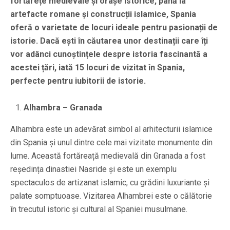
fortărețe medievale și orașe istorice, până la
artefacte romane și construcții islamice, Spania
oferă o varietate de locuri ideale pentru pasionații de
istorie. Dacă ești în căutarea unor destinații care îți
vor adânci cunoștințele despre istoria fascinantă a
acestei țări, iată 15 locuri de vizitat în Spania,
perfecte pentru iubitorii de istorie.
Alhambra – Granada
Alhambra este un adevărat simbol al arhitecturii islamice
din Spania și unul dintre cele mai vizitate monumente din
lume. Această fortăreață medievală din Granada a fost
reședința dinastiei Nasride și este un exemplu
spectaculos de artizanat islamic, cu grădini luxuriante și
palate somptuoase. Vizitarea Alhambrei este o călătorie
în trecutul istoric și cultural al Spaniei musulmane.