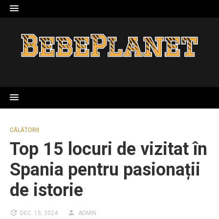
Skip
to
content
CĂLĂTORII
Top 15 locuri de vizitat în
Spania pentru pasionații
de istorie
DEC. 15, 2024
ADMIN