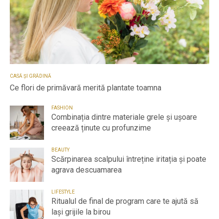
CASĂ ȘI GRĂDINĂ
Ce flori de primăvară merită plantate toamna
FASHION
Combinația dintre materiale grele și ușoare
creează ținute cu profunzime
BEAUTY
Scărpinarea scalpului întreține iritația și poate
agrava descuamarea
LIFESTYLE
Ritualul de final de program care te ajută să
lași grijile la birou