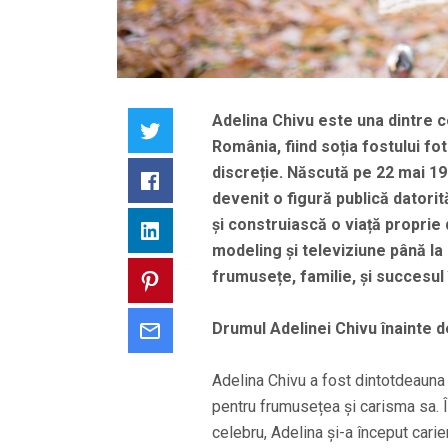
Adelina Chivu este una dintre c
Twitter
România, fiind soția fostului fo
discreție. Născută pe 22 mai 198
Facebook
devenit o figură publică datorit
și construiască o viață proprie 
LinkedIn
modeling și televiziune până l
frumusețe, familie, și succesul 
Pinterest
Drumul Adelinei Chivu înainte 
Email
Adelina Chivu a fost dintotdeauna 
pentru frumusețea și carisma sa. Î
celebru, Adelina și-a început cari