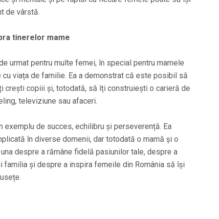
t de vârstă.
upra tinerelor mame
de urmat pentru multe femei, în special pentru mamele
e cu viața de familie. Ea a demonstrat că este posibil să
ți crești copiii și, totodată, să îți construiești o carieră de
ing, televiziune sau afaceri.
un exemplu de succes, echilibru și perseverență. Ea
mplicată în diverse domenii, dar totodată o mamă și o
una despre a rămâne fidelă pasiunilor tale, despre a
și familia și despre a inspira femeile din România să își
musețe.