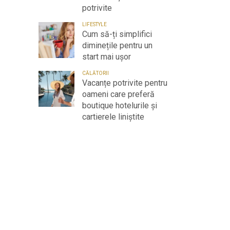
potrivite
LIFESTYLE
Cum să-ți simplifici
diminețile pentru un
start mai ușor
CĂLĂTORII
Vacanțe potrivite pentru
oameni care preferă
boutique hotelurile și
cartierele liniștite