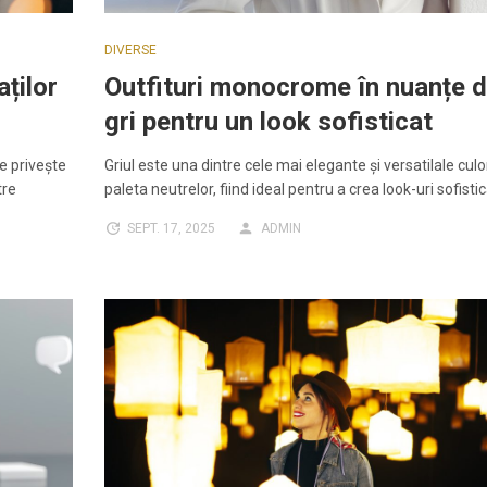
DIVERSE
ților
Outfituri monocrome în nuanțe 
gri pentru un look sofisticat
e privește
Griul este una dintre cele mai elegante și versatilale culor
tre
paleta neutrelor, fiind ideal pentru a crea look-uri sofisti
SEPT. 17, 2025
ADMIN