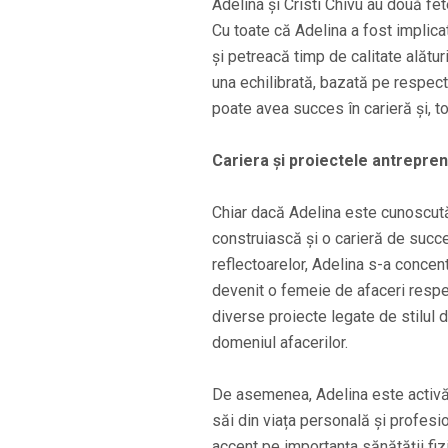
Adelina și Cristi Chivu au două fet
Cu toate că Adelina a fost implica
și petreacă timp de calitate alătu
una echilibrată, bazată pe respect
poate avea succes în carieră și, tot
Cariera și proiectele antrepren
Chiar dacă Adelina este cunoscută 
construiască și o carieră de succe
reflectoarelor, Adelina s-a concen
devenit o femeie de afaceri respec
diverse proiecte legate de stilul
domeniul afacerilor.
De asemenea, Adelina este activă 
săi din viața personală și profesi
accent pe importanța sănătății fiz