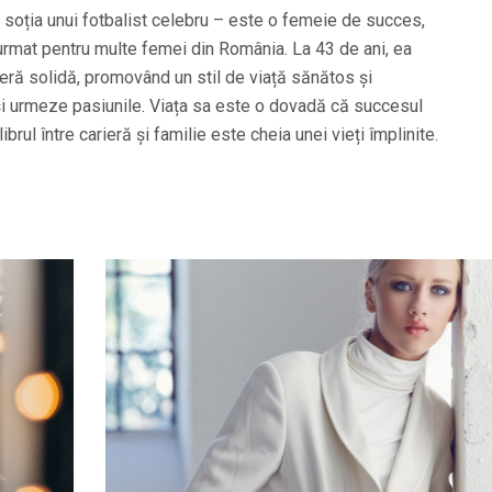
 soția unui fotbalist celebru – este o femeie de succes,
rmat pentru multe femei din România. La 43 de ani, ea
eră solidă, promovând un stil de viață sănătos și
ă își urmeze pasiunile. Viața sa este o dovadă că succesul
ibrul între carieră și familie este cheia unei vieți împlinite.