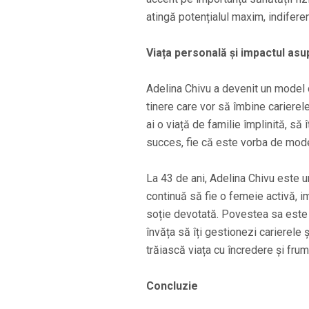
atingă potențialul maxim, indiferen
Viața personală și impactul as
Adelina Chivu a devenit un model 
tinere care vor să îmbine carierel
ai o viață de familie împlinită, să î
succes, fie că este vorba de model
La 43 de ani, Adelina Chivu este 
continuă să fie o femeie activă, i
soție devotată. Povestea sa este 
învăța să îți gestionezi carierele 
trăiască viața cu încredere și fru
Concluzie