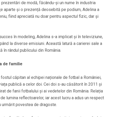
 prezentări de modă, făcându-și un nume în industria
e aparte și o prezență deosebită pe podium, Adelina a
u, fiind apreciată nu doar pentru aspectul fizic, dar și
ucces în modeling, Adelina s-a implicat și în televiziune,
pând la diverse emisiuni. Această latură a carierei sale a
ă în rândul publicului din România.
a de familie
 fostul căpitan al echipei naționale de fotbal a României,
ața publică a celor doi. Cei doi s-au căsătorit în 2011 și
at de fanii fotbalului și ai vedetelor din România. Relația
de lumina reflectoarelor, iar acest lucru a adus un respect
au urmărit povestea de dragoste.