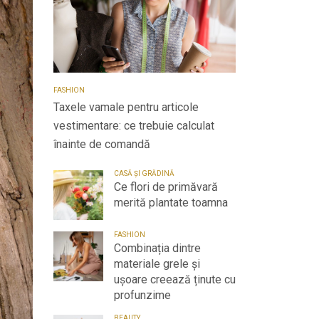
FASHION
Taxele vamale pentru articole
vestimentare: ce trebuie calculat
înainte de comandă
CASĂ ȘI GRĂDINĂ
Ce flori de primăvară
merită plantate toamna
FASHION
Combinația dintre
materiale grele și
ușoare creează ținute cu
profunzime
BEAUTY