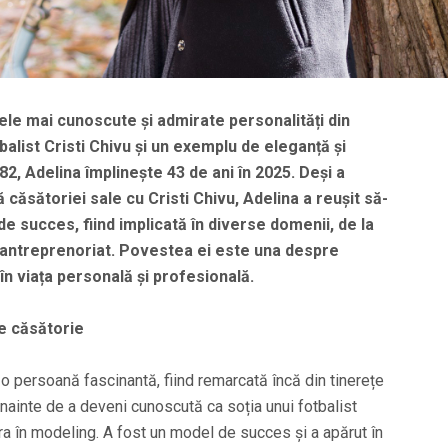
ele mai cunoscute și admirate personalități din
tbalist Cristi Chivu și un exemplu de eleganță și
2, Adelina împlinește 43 de ani în 2025. Deși a
ă căsătoriei sale cu Cristi Chivu, Adelina a reușit să-
de succes, fiind implicată în diverse domenii, de la
a antreprenoriat. Povestea ei este una despre
în viața personală și profesională.
de căsătorie
o persoană fascinantă, fiind remarcată încă din tinerețe
nainte de a deveni cunoscută ca soția unui fotbalist
era în modeling. A fost un model de succes și a apărut în