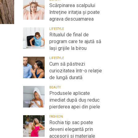
Scărpinarea scalpului
întreține iritația și poate
agrava descuamarea
LIFESTYLE
Ritualul de final de
program care te ajută să
lași grijile la birou
LIFESTYLE
Cum să păstrezi
curiozitatea într-o relație
de lungă durată
BEAUTY
Produsele aplicate
imediat după duș reduc
pierderea apei din piele
FASHION
Rochia tip sac poate
deveni elegantă prin
accesorii și materiale