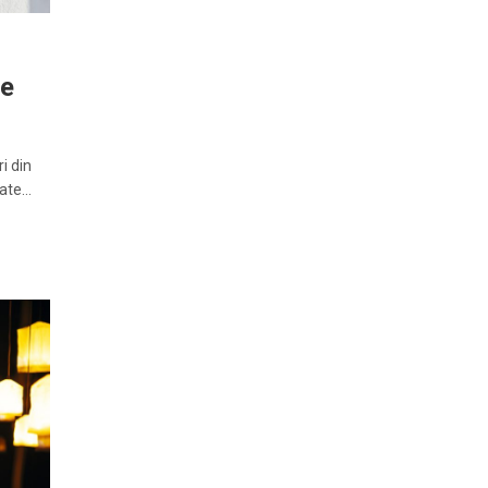
de
i din
cate…