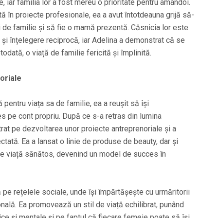
e, iar familia lor a fost mereu o prioritate pentru amândoi.
tă în proiecte profesionale, ea a avut întotdeauna grijă să-
ri de familie și să fie o mamă prezentă. Căsnicia lor este
 și înțelegere reciprocă, iar Adelina a demonstrat că se
odată, o viață de familie fericită și împlinită.
oriale
pentru viața sa de familie, ea a reușit să își
s pe cont propriu. După ce s-a retras din lumina
trat pe dezvoltarea unor proiecte antreprenoriale și a
tată. Ea a lansat o linie de produse de beauty, dar și
 de viață sănătos, devenind un model de succes în
pe rețelele sociale, unde își împărtășește cu urmăritorii
onală. Ea promovează un stil de viață echilibrat, punând
ice și mentale și pe faptul că fiecare femeie poate să își