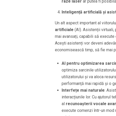
raze laser
ar putea fi posibilă
Inteligență artificială și asis
Un alt aspect important al viitorul
artificiale
(AI). Asistenții virtual
mai avansați, capabili să execute 
Acești asistenți vor deveni adevă
economisească timp, să fie mai pro
AI pentru optimizarea sarcin
optimiza sarcinile utilizatoru
utilizatorului și va aloca resu
performanță mai rapidă și o ge
Interfețe mai naturale
: Asis
interacțiunile lor. Cu ajutorul 
al
recunoașterii vocale ava
execute comenzi într-un mod mu