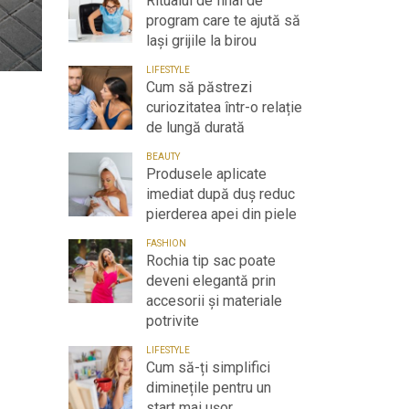
Ritualul de final de
program care te ajută să
lași grijile la birou
LIFESTYLE
Cum să păstrezi
curiozitatea într-o relație
de lungă durată
BEAUTY
Produsele aplicate
imediat după duș reduc
pierderea apei din piele
FASHION
Rochia tip sac poate
deveni elegantă prin
accesorii și materiale
potrivite
LIFESTYLE
Cum să-ți simplifici
diminețile pentru un
start mai ușor