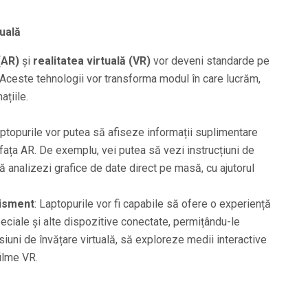
uală
(AR)
și
realitatea virtuală (VR)
vor deveni standarde pe
 Aceste tehnologii vor transforma modul în care lucrăm,
ațiile.
aptopurile vor putea să afiseze informații suplimentare
erfața AR. De exemplu, vei putea să vezi instrucțiuni de
 analizezi grafice de date direct pe masă, cu ajutorul
tisment
: Laptopurile vor fi capabile să ofere o experiență
peciale și alte dispozitive conectate, permițându-le
sesiuni de învățare virtuală, să exploreze medii interactive
filme VR.