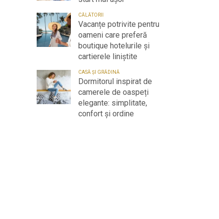
CĂLĂTORII
Vacanțe potrivite pentru
oameni care preferă
boutique hotelurile și
cartierele liniștite
CASĂ ȘI GRĂDINĂ
Dormitorul inspirat de
camerele de oaspeți
elegante: simplitate,
confort și ordine