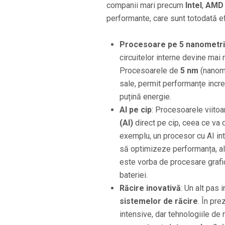
companii mari precum
Intel
,
AMD
performante, care sunt totodată ef
Procesoare pe 5 nanometri
circuitelor interne devine mai 
Procesoarele de
5 nm
(nanome
sale, permit performanțe incr
puțină energie.
AI pe cip
: Procesoarele viitoa
(AI)
direct pe cip, ceea ce va d
exemplu, un procesor cu AI integ
să optimizeze performanța, al
este vorba de procesare grafic
bateriei.
Răcire inovativă
: Un alt pas 
sistemelor de răcire
. În pre
intensive, dar tehnologiile de