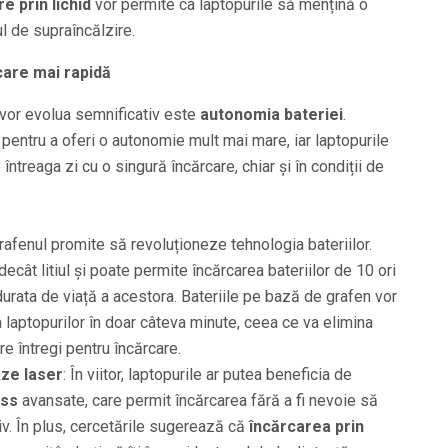
e prin lichid
vor permite ca laptopurile să mențină o
l de supraîncălzire.
rcare mai rapidă
 vor evolua semnificativ este
autonomia bateriei
.
 pentru a oferi o autonomie mult mai mare, iar laptopurile
întreaga zi cu o singură încărcare, chiar și în condiții de
Grafenul promite să revoluționeze tehnologia bateriilor.
ecât litiul și poate permite încărcarea bateriilor de 10 ori
urata de viață a acestora. Bateriile pe bază de grafen vor
laptopurilor în doar câteva minute, ceea ce va elimina
e întregi pentru încărcare.
aze laser
: În viitor, laptopurile ar putea beneficia de
ess
avansate, care permit încărcarea fără a fi nevoie să
iv. În plus, cercetările sugerează că
încărcarea prin