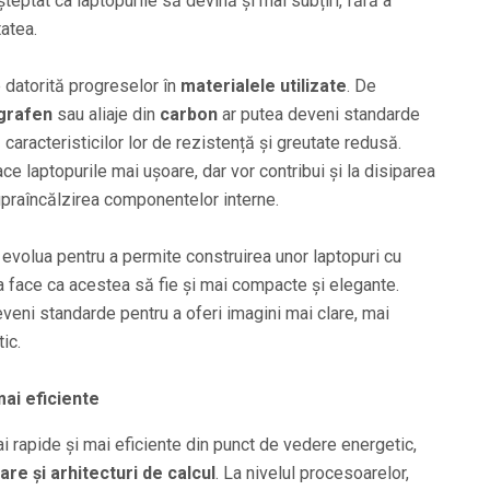
șteptat ca laptopurile să devină și mai subțiri, fără a
tatea.
e datorită progreselor în
materialele utilizate
. De
grafen
sau aliaje din
carbon
ar putea deveni standarde
ă caracteristicilor lor de rezistență și greutate redusă.
e laptopurile mai ușoare, dar vor contribui și la disiparea
upraîncălzirea componentelor interne.
evolua pentru a permite construirea unor laptopuri cu
a face ca acestea să fie și mai compacte și elegante.
veni standarde pentru a oferi imagini mai clare, mai
ic.
ai eficiente
mai rapide și mai eficiente din punct de vedere energetic,
re și arhitecturi de calcul
. La nivelul procesoarelor,