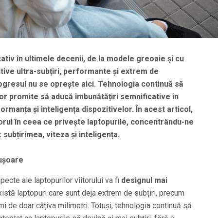
ativ în ultimele decenii, de la modele greoaie și cu
itive ultra-subțiri, performante și extrem de
ogresul nu se oprește aici. Tehnologia continuă să
lor promite să aducă îmbunătățiri semnificative în
rmanța și inteligența dispozitivelor. În acest articol,
orul în ceea ce privește laptopurile, concentrându-ne
 subțirimea, viteza și inteligența.
 ușoare
ecte ale laptopurilor viitorului va fi
designul mai
există laptopuri care sunt deja extrem de subțiri, precum
i de doar câțiva milimetri. Totuși, tehnologia continuă să