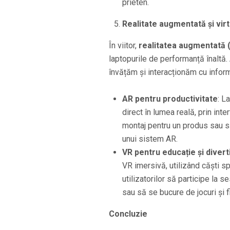
prieten.
Realitate augmentată și virt
În viitor,
realitatea augmentată 
laptopurile de performanță înaltă.
învățăm și interacționăm cu inform
AR pentru productivitate
: L
direct în lumea reală, prin int
montaj pentru un produs sau să
unui sistem AR.
VR pentru educație și diver
VR imersivă, utilizând căști s
utilizatorilor să participe la 
sau să se bucure de jocuri și 
Concluzie