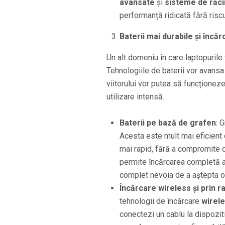
avansate
și
sisteme de răcir
performanță ridicată fără riscu
Baterii mai durabile și încă
Un alt domeniu în care laptopurile
Tehnologiile de baterii vor avansa
viitorului vor putea să funcționeze 
utilizare intensă.
Baterii pe bază de grafen
: 
Acesta este mult mai eficient d
mai rapid, fără a compromite d
permite încărcarea completă a 
complet nevoia de a aștepta or
Încărcare wireless și prin r
tehnologii de încărcare
wirel
conectezi un cablu la dispozit