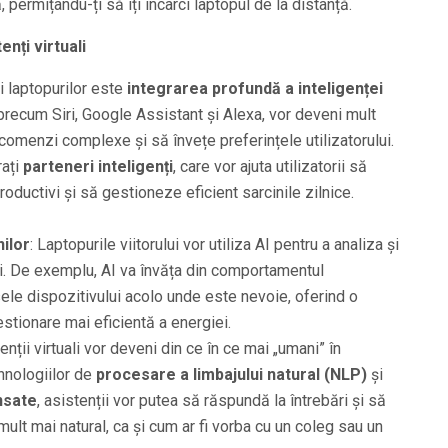
, permițându-ți să îți încarci laptopul de la distanță.
tenți virtuali
ui laptopurilor este
integrarea profundă a inteligenței
i, precum Siri, Google Assistant și Alexa, vor deveni mult
comenzi complexe și să învețe preferințele utilizatorului.
rați
parteneri inteligenți
, care vor ajuta utilizatorii să
ductivi și să gestioneze eficient sarcinile zilnice.
ilor
: Laptopurile viitorului vor utiliza AI pentru a analiza și
lui. De exemplu, AI va învăța din comportamentul
rsele dispozitivului acolo unde este nevoie, oferind o
stionare mai eficientă a energiei.
tenții virtuali vor deveni din ce în ce mai „umani” în
tehnologiilor de
procesare a limbajului natural (NLP)
și
nsate
, asistenții vor putea să răspundă la întrebări și să
lt mai natural, ca și cum ar fi vorba cu un coleg sau un