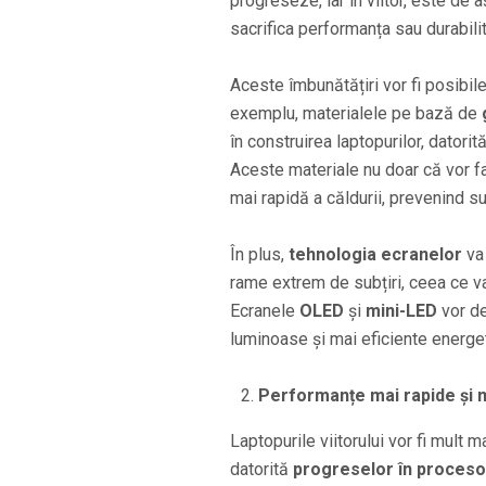
progreseze, iar în viitor, este de a
sacrifica performanța sau durabili
Aceste îmbunătățiri vor fi posibil
exemplu, materialele pe bază de
în construirea laptopurilor, datorit
Aceste materiale nu doar că vor fac
mai rapidă a căldurii, prevenind s
În plus,
tehnologia ecranelor
va 
rame extrem de subțiri, ceea ce v
Ecranele
OLED
și
mini-LED
vor de
luminoase și mai eficiente energet
Performanțe mai rapide și m
Laptopurile viitorului vor fi mult 
datorită
progreselor în procesoa