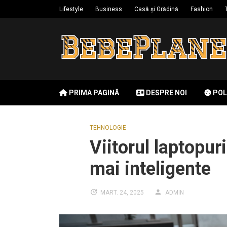
Skip
Lifestyle
Business
Casă și Grădină
Fashion
to
content
PRIMA PAGINĂ
DESPRE NOI
POL
TEHNOLOGIE
Viitorul laptopuri
mai inteligente
MART. 24, 2025
ADMIN