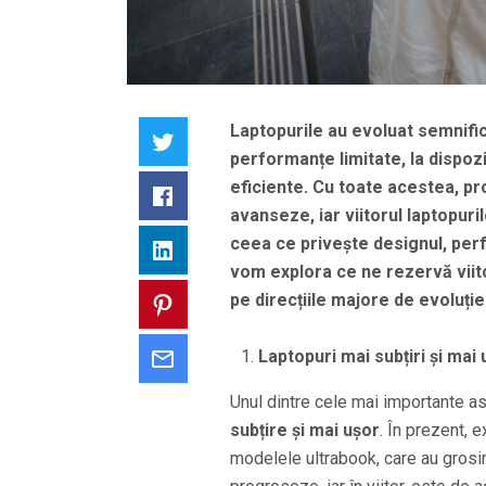
Laptopurile au evoluat semnific
Twitter
performanțe limitate, la dispoz
eficiente. Cu toate acestea, pr
Facebook
avanseze, iar viitorul laptopuri
ceea ce privește designul, perfo
LinkedIn
vom explora ce ne rezervă viit
pe direcțiile majore de evoluție:
Pinterest
Laptopuri mai subțiri și mai
Email
Unul dintre cele mai importante asp
subțire și mai ușor
. În prezent, 
modelele ultrabook, care au grosim