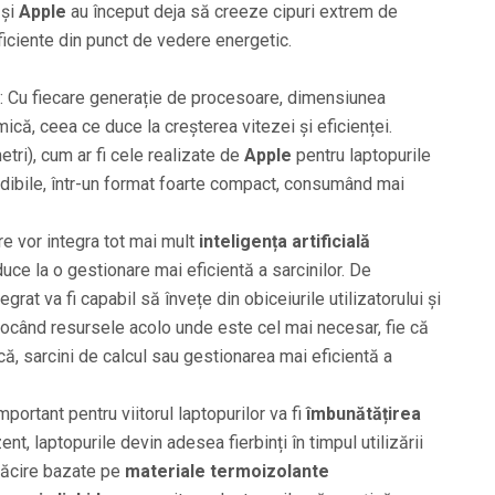
și
Apple
au început deja să creeze cipuri extrem de
iciente din punct de vedere energetic.
: Cu fiecare generație de procesoare, dimensiunea
mică, ceea ce duce la creșterea vitezei și eficienței.
tri), cum ar fi cele realizate de
Apple
pentru laptopurile
edibile, într-un format foarte compact, consumând mai
re vor integra tot mai mult
inteligența artificială
uce la o gestionare mai eficientă a sarcinilor. De
rat va fi capabil să învețe din obiceiurile utilizatorului și
ocând resursele acolo unde este cel mai necesar, fie că
ă, sarcini de calcul sau gestionarea mai eficientă a
important pentru viitorul laptopurilor va fi
îmbunătățirea
zent, laptopurile devin adesea fierbinți în timpul utilizării
 răcire bazate pe
materiale termoizolante