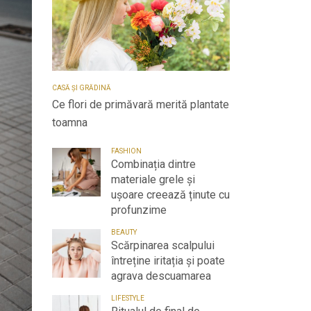
CASĂ ȘI GRĂDINĂ
Ce flori de primăvară merită plantate
toamna
FASHION
Combinația dintre
materiale grele și
ușoare creează ținute cu
profunzime
BEAUTY
Scărpinarea scalpului
întreține iritația și poate
agrava descuamarea
LIFESTYLE